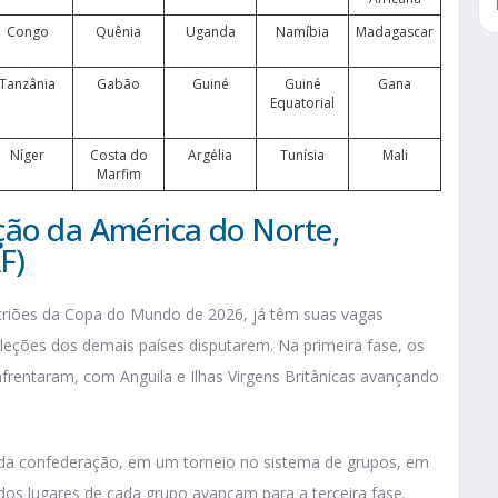
Congo
Quênia
Uganda
Namíbia
Madagascar
Tanzânia
Gabão
Guiné
Guiné
Gana
Equatorial
Níger
Costa do
Argélia
Tunísia
Mali
Marfim
ção da América do Norte,
F)
triões da Copa do Mundo de 2026, já têm suas vagas
eleções dos demais países disputarem. Na primeira fase, os
nfrentaram, com Anguila e Ilhas Virgens Britânicas avançando
da confederação, em um torneio no sistema de grupos, em
os lugares de cada grupo avançam para a terceira fase.