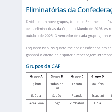
Eliminatórias da Confederaç
Divididos em nove grupos, todos os 54 times que fa
pelas eliminatórias da Copa do Mundo de 2026. A
outubro de 2025. O vencedor de cada grupo garante
Enquanto isso, os quatro melhor classificados em s
ganhará o direito de disputar a repescagem interco
Grupos da CAF
Grupo A
Grupo B
Grupo C
Grupo D
Djibuti
Sudão do
Lesoto
Maurício
Sul
Etiópia
Sudão
Ruanda
Essuatíni
Serra Leoa
Togo
Zimbábue
Líbia