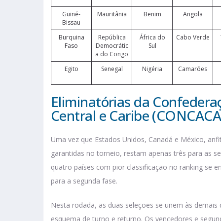
Guiné-
Mauritânia
Benim
Angola
Bissau
Burquina
República
África do
Cabo Verde
Faso
Democrátic
Sul
a do Congo
Egito
Senegal
Nigéria
Camarões
Eliminatórias da Confedera
Central e Caribe (CONCACA
Uma vez que Estados Unidos, Canadá e México, anfi
garantidas no torneio, restam apenas três para as s
quatro países com pior classificação no ranking se e
para a segunda fase.
Nesta rodada, as duas seleções se unem às demais 
esquema de turno e returno. Os vencedores e segund