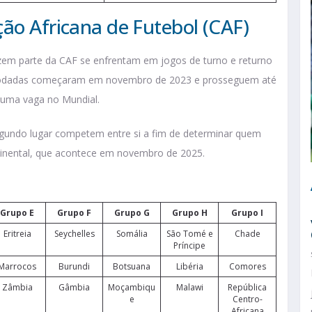
ão Africana de Futebol (CAF)
zem parte da CAF se enfrentam em jogos de turno e returno
s rodadas começaram em novembro de 2023 e prosseguem até
 uma vaga no Mundial.
egundo lugar competem entre si a fim de determinar quem
ntinental, que acontece em novembro de 2025.
Grupo E
Grupo F
Grupo G
Grupo H
Grupo I
Eritreia
Seychelles
Somália
São Tomé e
Chade
Príncipe
Marrocos
Burundi
Botsuana
Libéria
Comores
Zâmbia
Gâmbia
Moçambiqu
Malawi
República
e
Centro-
Africana