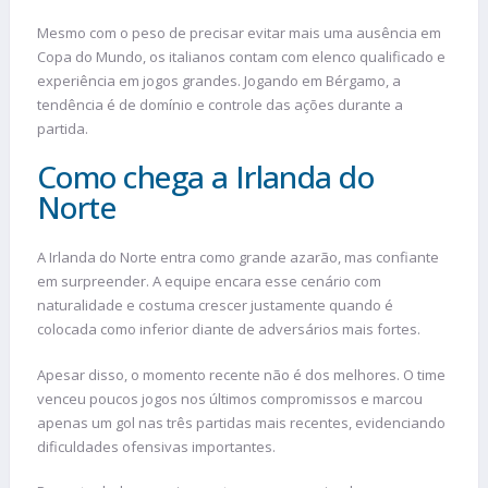
Mesmo com o peso de precisar evitar mais uma ausência em
Copa do Mundo, os italianos contam com elenco qualificado e
experiência em jogos grandes. Jogando em Bérgamo, a
tendência é de domínio e controle das ações durante a
partida.
Como chega a Irlanda do
Norte
A Irlanda do Norte entra como grande azarão, mas confiante
em surpreender. A equipe encara esse cenário com
naturalidade e costuma crescer justamente quando é
colocada como inferior diante de adversários mais fortes.
Apesar disso, o momento recente não é dos melhores. O time
venceu poucos jogos nos últimos compromissos e marcou
apenas um gol nas três partidas mais recentes, evidenciando
dificuldades ofensivas importantes.