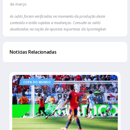
de março.
As odds foram verificadas no momento da produção deste
conteúdo e estão sujeitas a mudanças. Consulte as odds
atualizadas na seção de apostas esportivas da Sportingbet.
Notícias Relacionadas
COPA DO MUNDO