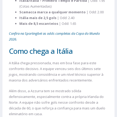
Itália/Itália – Primeiro Tempo e Partida
| Odd: 1.95
(Cotas Aumentadas)
Scamacca marca a qualquer momento
| Odd: 2.00
Itália mais de 2,5 gols
| Odd: 2.40
Mais de 8,5 escanteios
| Odd: 1.65
Confira na Sportingbet as odds completas da Copa do Mundo
2026.
Como chega a Itália
A Itália chega pressionada, mas em boa fase para este
confronto decisivo. A equipe venceu seis dos últimos sete
jogos, mostrando consistência e um nível técnico superior à
maioria dos adversários enfrentados recentemente.
Além disso, a Azzurra tem se mostrado sólida
defensivamente, especialmente contra a própria Irlanda do
Norte. A equipe não sofre gols nesse confronto desde a
década de 60, o que reforça a confiança para mais um duelo
eliminatório em casa.