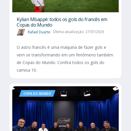
Kylian Mbappé: todos os gols do francês em
Copas do Mundo
Rafael Duarte
Última atualização: 27/07/2026
O astro francês é uma máquina de fazer gols e
vem se transformando em um fenômeno também
de Copas do Mundo. Confira todos os gols do
camisa 10.
COPA DO MUNDO