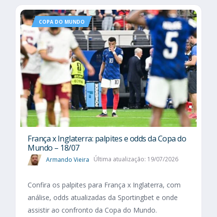
COPA DO MUNDO
França x Inglaterra: palpites e odds da Copa do
Mundo – 18/07
Armando Vieira
Última atualização: 19/07/2026
Confira os palpites para França x Inglaterra, com
análise, odds atualizadas da Sportingbet e onde
assistir ao confronto da Copa do Mundo.