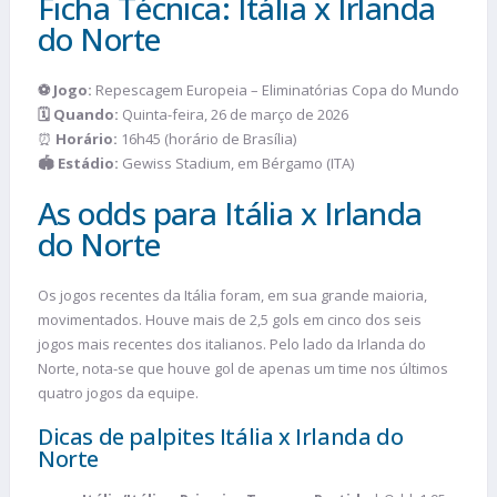
Ficha Técnica: Itália x Irlanda
do Norte
⚽ Jogo:
Repescagem Europeia – Eliminatórias Copa do Mundo
🗓️ Quando:
Quinta-feira, 26 de março de 2026
⏰
Horário:
16h45 (horário de Brasília)
🏟️ Estádio:
Gewiss Stadium, em Bérgamo (ITA)
As odds para Itália x Irlanda
do Norte
Os jogos recentes da Itália foram, em sua grande maioria,
movimentados. Houve mais de 2,5 gols em cinco dos seis
jogos mais recentes dos italianos. Pelo lado da Irlanda do
Norte, nota-se que houve gol de apenas um time nos últimos
quatro jogos da equipe.
Dicas de palpites Itália x Irlanda do
Norte