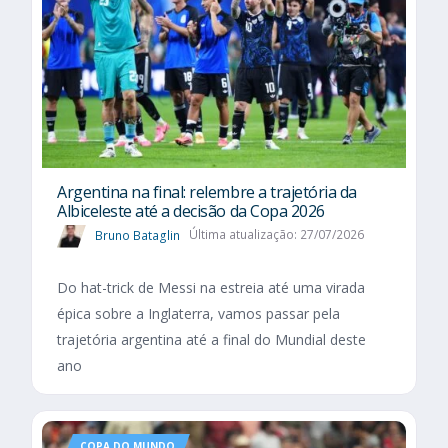
Argentina na final: relembre a trajetória da
Albiceleste até a decisão da Copa 2026
Bruno Bataglin
Última atualização: 27/07/2026
Do hat-trick de Messi na estreia até uma virada
épica sobre a Inglaterra, vamos passar pela
trajetória argentina até a final do Mundial deste
ano
COPA DO MUNDO