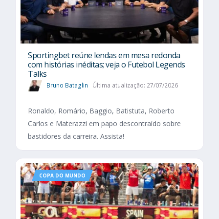
Sportingbet reúne lendas em mesa redonda
com histórias inéditas; veja o Futebol Legends
Talks
Bruno Bataglin
Última atualização: 27/07/2026
Ronaldo, Romário, Baggio, Batistuta, Roberto
Carlos e Materazzi em papo descontraído sobre
bastidores da carreira. Assista!
COPA DO MUNDO