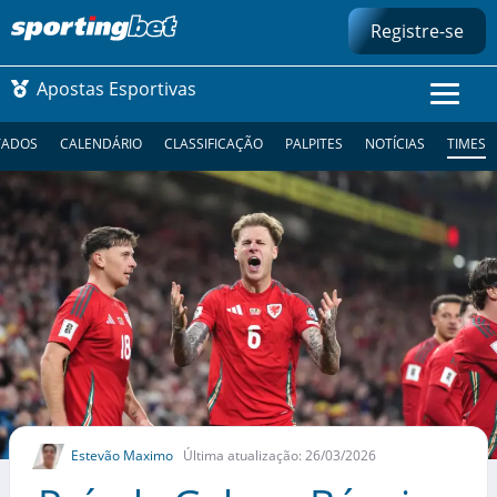
Registre-se
Apostas Esportivas
TADOS
CALENDÁRIO
CLASSIFICAÇÃO
PALPITES
NOTÍCIAS
TIMES
CONMEBOL LIBERTADORES
FUTEBOL NACIONAL
FUTEBOL INTERNACIONAL
COMO APOSTAR
MAIS ESPORTES
Estevão Maximo
Última atualização: 26/03/2026