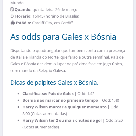
Mundo
🗓️ Quando:
quinta-feira, 26 de março
⏰
Horário:
16h45 (horário de Brasília)
🏟️ Estádio:
Cardiff City, em Cardiff
As odds para Gales x Bósnia
Disputando o quadrangular que também conta com a presença
de Itália e Irlanda do Norte, que farão a outra semifinal, País de
Gales e Bósnia decidem o lugar na próxima fase em jogo único,
com mando da Seleção Galesa.
Dicas de palpites Gales x Bósnia.
Classifica-se: País de Gales
| Odd: 1.42
Bósnia não marcar no primeiro tempo
| Odd: 1.40
Harry Wilson marcar a qualquer momento
| Odd:
3.00 (Cotas aumentadas)
Harry Wilson ter 2 ou mais chutes no gol
| Odd: 3.20
(Cotas aumentadas)