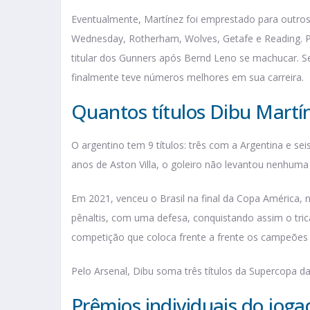
Eventualmente, Martínez foi emprestado para outros 
Wednesday, Rotherham, Wolves, Getafe e Reading. Po
titular dos Gunners após Bernd Leno se machucar. Se
finalmente teve números melhores em sua carreira.
Quantos títulos Dibu Martí
O argentino tem 9 títulos: três com a Argentina e s
anos de Aston Villa, o goleiro não levantou nenhuma 
Em 2021, venceu o Brasil na final da Copa América, 
pênaltis, com uma defesa, conquistando assim o trica
competição que coloca frente a frente os campeões
Pelo Arsenal, Dibu soma três títulos da Supercopa da 
Prêmios individuais do joga