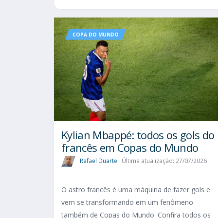
COPA DO MUNDO
Kylian Mbappé: todos os gols do
francês em Copas do Mundo
Rafael Duarte
Última atualização: 27/07/2026
O astro francês é uma máquina de fazer gols e
vem se transformando em um fenômeno
também de Copas do Mundo. Confira todos os