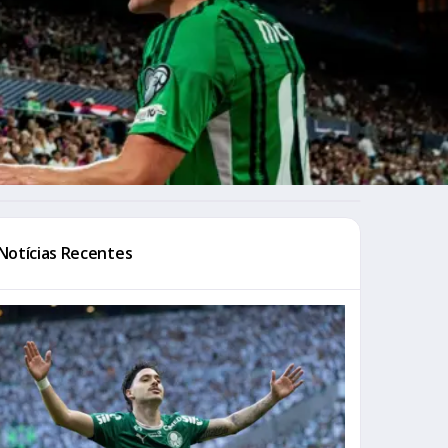
Notícias Recentes