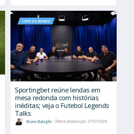
COPA DO MUNDO
Sportingbet reúne lendas em
mesa redonda com histórias
inéditas; veja o Futebol Legends
Talks
Bruno Bataglin
Última atualização: 27/07/2026