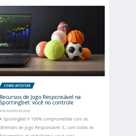
COMO APOSTAR
Recursos de Jogo Responsável na
Sportingbet: você no controle
4 DE AGOSTO DE 2026
A Sportingbet é 100% comprometida com as
diretrizes de Jogo Responsável. E, com todas as
ferramentas da plataforma, você está...