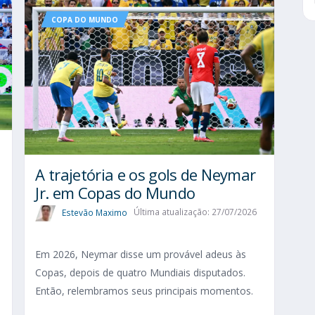
COPA DO MUNDO
A trajetória e os gols de Neymar
Jr. em Copas do Mundo
Estevão Maximo
Última atualização: 27/07/2026
Em 2026, Neymar disse um provável adeus às
Copas, depois de quatro Mundiais disputados.
Então, relembramos seus principais momentos.