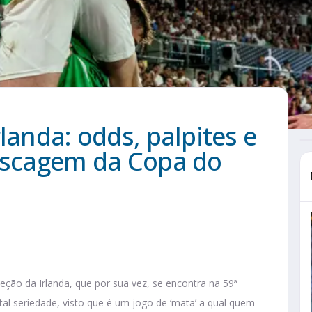
landa: odds, palpites e
pescagem da Copa do
leção da Irlanda, que por sua vez, se encontra na 59ª
l seriedade, visto que é um jogo de ‘mata’ a qual quem