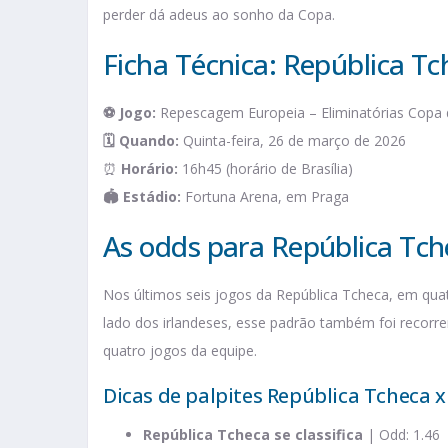
perder dá adeus ao sonho da Copa.
Ficha Técnica: República Tc
⚽ Jogo:
Repescagem Europeia – Eliminatórias Copa
🗓️ Quando:
Quinta-feira, 26 de março de 2026
⏰
Horário:
16h45 (horário de Brasília)
🏟️ Estádio:
Fortuna Arena, em Praga
As odds para República Tch
Nos últimos seis jogos da República Tcheca, em qua
lado dos irlandeses, esse padrão também foi recor
quatro jogos da equipe.
Dicas de palpites República Tcheca x
República Tcheca se classifica
| Odd: 1.46