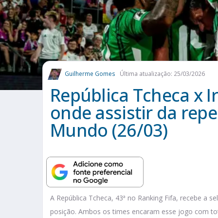
Guilherme Gomes
Última atualização: 25/03/2026
República Tcheca x Ir
onde assistir da re
Mundo (26/03)
A República Tcheca, 43ª no Ranking Fifa, recebe a se
posição. Ambos os times encaram esse jogo com tota