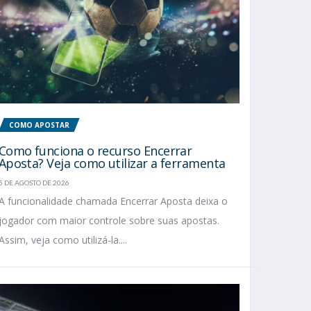
COMO APOSTAR
Como funciona o recurso Encerrar
Aposta? Veja como utilizar a ferramenta
5 DE AGOSTO DE 2026
A funcionalidade chamada Encerrar Aposta deixa o
jogador com maior controle sobre suas apostas.
Assim, veja como utilizá-la....