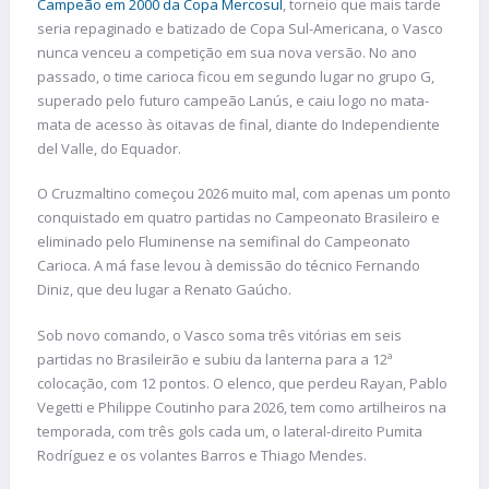
Campeão em 2000 da Copa Mercosul
, torneio que mais tarde
seria repaginado e batizado de Copa Sul-Americana, o Vasco
nunca venceu a competição em sua nova versão. No ano
passado, o time carioca ficou em segundo lugar no grupo G,
superado pelo futuro campeão Lanús, e caiu logo no mata-
mata de acesso às oitavas de final, diante do Independiente
del Valle, do Equador.
O Cruzmaltino começou 2026 muito mal, com apenas um ponto
conquistado em quatro partidas no Campeonato Brasileiro e
eliminado pelo Fluminense na semifinal do Campeonato
Carioca. A má fase levou à demissão do técnico Fernando
Diniz, que deu lugar a Renato Gaúcho.
Sob novo comando, o Vasco soma três vitórias em seis
partidas no Brasileirão e subiu da lanterna para a 12ª
colocação, com 12 pontos. O elenco, que perdeu Rayan, Pablo
Vegetti e Philippe Coutinho para 2026, tem como artilheiros na
temporada, com três gols cada um, o lateral-direito Pumita
Rodríguez e os volantes Barros e Thiago Mendes.