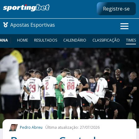
Registre-se
Apostas Esportivas
CANA
HOME
RESULTADOS
CALENDÁRIO
CLASSIFICAÇÃO
TIMES
CONMEBOL LIBERTADORES
FUTEBOL NACIONAL
FUTEBOL INTERNACIONAL
COMO APOSTAR
MAIS ESPORTES
Pedro Abreu
Última atualização: 27/07/2026