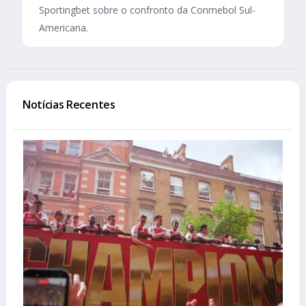
Sportingbet sobre o confronto da Conmebol Sul-
Americana.
Notícias Recentes