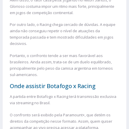
Glorioso costuma impor um ritmo mais forte, principalmente
em jogos de competição continental.
Por outro lado, o Racing chega cercado de dúvidas. A equipe
ainda não conseguiu repetir o nível de atuações da
temporada passada e tem mostrado dificuldades em jogos
decisivos.
Portanto, o confronto tende a ser mais favorável aos
brasileiros. Ainda assim, trata-se de um duelo equilibrado,
principalmente pelo peso da camisa argentina em torneios
sul-americanos.
Onde assistir Botafogo x Racing
A partida entre Botafogo x Racing terá transmissão exclusiva
via streaming no Brasil.
O confronto será exibido pela Paramount+, que detém os
direitos da competição nesse formato. Assim, quem quiser
acompanhar ao vivo precisa acessar a plataforma.