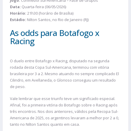
Jogo:
Conmebol Sul-Americana – Fase de Grupos
Data:
Quarta-feira (06/05/2026)
Horário:
21h30 (horário de Brasília)
Estádio:
Nilton Santos, no Rio de Janeiro (RJ)
As odds para Botafogo x
Racing
O duelo entre Botafogo x Racing, disputado na segunda
rodada desta Copa Sul-Americana, terminou com vitória
brasileira por 3 a 2. Mesmo atuando no sempre complicado El
Cilindro, em Avellaneda, o Glorioso conseguiu um resultado
de peso.
Vale lembrar que esse triunfo teve um significado especial.
Afinal, foi a primeira vitória do Botafogo sobre o Racing após
três encontros. Nos dois anteriores, válidos pela Recopa Sul-
Americana de 2025, os argentinos levaram a melhor por 2 a 0,
tanto no Nilton Santos quanto em casa.