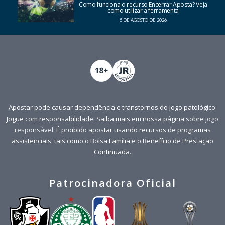
Como funciona o recurso Encerrar Aposta? Veja
como utilizar a ferramenta
5 DE AGOSTO DE 2026
Apostar pode causar dependência e transtornos do jogo patológico.
Jogue com responsabilidade. Saiba mais em nossa página sobre
jogo
responsável
. É proibido apostar usando recursos de programas
assistenciais, tais como o Bolsa Família e o Benefício de Prestação
Continuada.
Patrocinadora Oficial