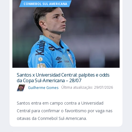
CONMEBOL SUL AMERICANA
Santos x Universidad Central: palpites e odds
da Copa Sul-Americana – 28/07
Guilherme Gomes
Última atualização: 29/07/2026
Santos entra em campo contra a Universidad
Central para confirmar o favoritismo por vaga nas
oitavas da Conmebol Sul-Americana.