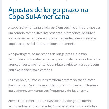
Apostas de longo prazo na
Copa Sul-Americana
A Copa Sul-Americana ainda está em seu início, mas já mostra
um cenário competitivo interessante. A presença de clubes
tradicionais ao lado de equipes emergentes eleva o nível e
amplia as possibilidades ao longo do torneio.
Na Sportingbet, os mercados de longo prazo já estão
disponíveis. Entre eles, o de campeão costuma atrair bastante
atenção. Neste momento, River Plate e Atlético-MG aparecem
entre os nomes mais cotados.
Logo depois, outros clubes também entram no radar, como
Racing e São Paulo. Esse equilíbrio contribui para um torneio
mais aberto, com variações frequentes de favoritismo.
Além disso, o mercado de classificados por grupo merece
acompanhamento constante. Como a tabela muda rodada a