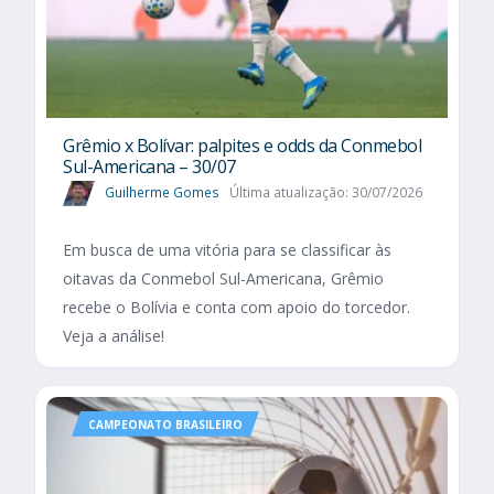
Grêmio x Bolívar: palpites e odds da Conmebol
Sul-Americana – 30/07
Guilherme Gomes
Última atualização: 30/07/2026
Em busca de uma vitória para se classificar às
oitavas da Conmebol Sul-Americana, Grêmio
recebe o Bolívia e conta com apoio do torcedor.
Veja a análise!
CAMPEONATO BRASILEIRO