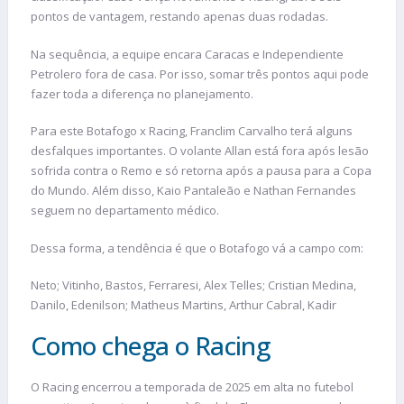
pontos de vantagem, restando apenas duas rodadas.
Na sequência, a equipe encara Caracas e Independiente
Petrolero fora de casa. Por isso, somar três pontos aqui pode
fazer toda a diferença no planejamento.
Para este Botafogo x Racing, Franclim Carvalho terá alguns
desfalques importantes. O volante Allan está fora após lesão
sofrida contra o Remo e só retorna após a pausa para a Copa
do Mundo. Além disso, Kaio Pantaleão e Nathan Fernandes
seguem no departamento médico.
Dessa forma, a tendência é que o Botafogo vá a campo com:
Neto; Vitinho, Bastos, Ferraresi, Alex Telles; Cristian Medina,
Danilo, Edenilson; Matheus Martins, Arthur Cabral, Kadir
Como chega o Racing
O Racing encerrou a temporada de 2025 em alta no futebol