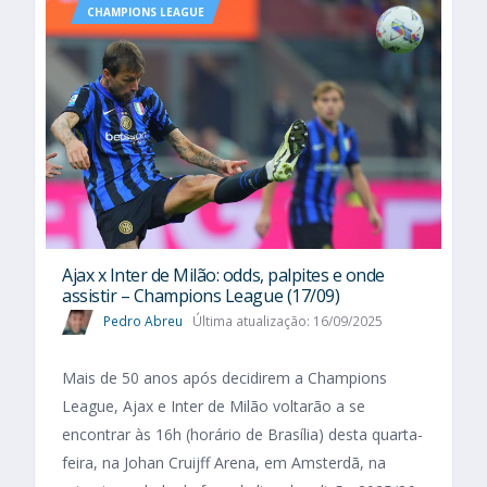
CHAMPIONS LEAGUE
Ajax x Inter de Milão: odds, palpites e onde
assistir – Champions League (17/09)
Pedro Abreu
Última atualização: 16/09/2025
Mais de 50 anos após decidirem a Champions
League, Ajax e Inter de Milão voltarão a se
encontrar às 16h (horário de Brasília) desta quarta-
feira, na Johan Cruijff Arena, em Amsterdã, na