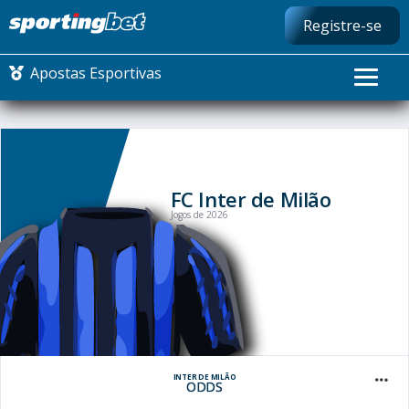
Registre-se
Apostas Esportivas
CONMEBOL LIBERTADORES
FC Inter de Milão
FUTEBOL NACIONAL
Jogos de 2026
FUTEBOL INTERNACIONAL
COMO APOSTAR
MAIS ESPORTES
INTER DE MILÃO
ODDS