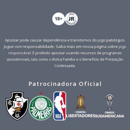
Apostar pode causar dependência e transtornos do jogo patológico.
Jogue com responsabilidade. Saiba mais em nossa página sobre
jogo
responsável
. É proibido apostar usando recursos de programas
assistenciais, tais como o Bolsa Família e o Benefício de Prestação
Continuada.
Patrocinadora Oficial