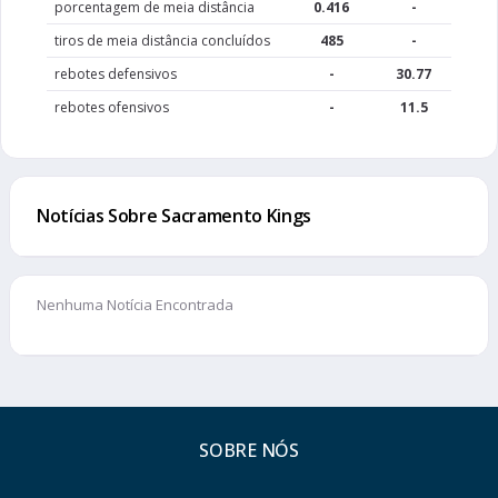
porcentagem de meia distância
0.416
-
tiros de meia distância concluídos
485
-
rebotes defensivos
-
30.77
rebotes ofensivos
-
11.5
Notícias Sobre Sacramento Kings
Nenhuma Notícia Encontrada
SOBRE NÓS