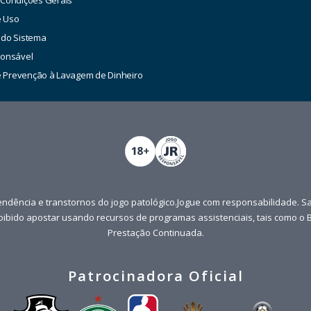
 Condições Gerais
e Uso
 do Sistema
ponsável
de Prevenção à Lavagem de Dinheiro
ndência e transtornos do jogo patológico.Jogue com responsabilidade. S
roibido apostar usando recursos de programas assistenciais, tais como o B
Prestação Continuada.
Patrocinadora Oficial