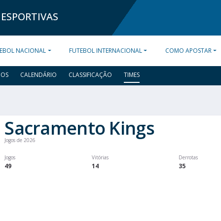
 ESPORTIVAS
EBOL NACIONAL
FUTEBOL INTERNACIONAL
COMO APOSTAR
DOS
CALENDÁRIO
CLASSIFICAÇÃO
TIMES
Sacramento Kings
Jogos de 2026
Jogos
Vitórias
Derrotas
49
14
35