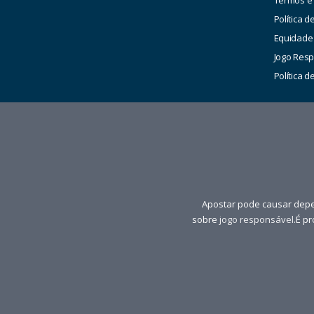
Termos e
Política d
Equidade
Jogo Res
Política 
Apostar pode causar depe
sobre
jogo responsável
.É p