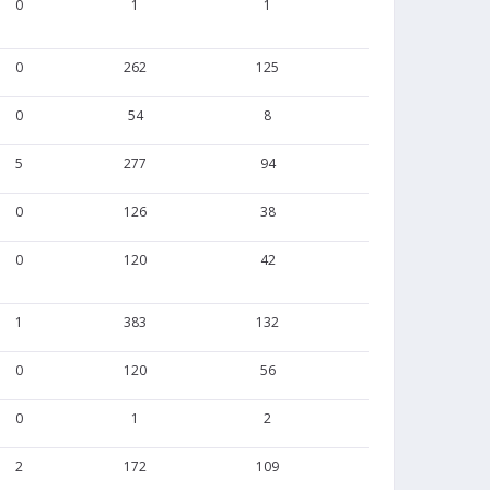
0
1
1
0
0
262
125
100
0
54
8
30
5
277
94
102
0
126
38
99
0
120
42
64
1
383
132
414
0
120
56
152
0
1
2
5
2
172
109
100