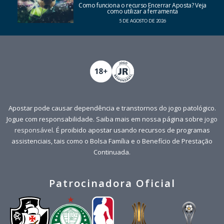
Como funciona o recurso Encerrar Aposta? Veja
como utilizar a ferramenta
5 DE AGOSTO DE 2026
Apostar pode causar dependência e transtornos do jogo patológico.
Jogue com responsabilidade. Saiba mais em nossa página sobre
jogo
responsável
. É proibido apostar usando recursos de programas
assistenciais, tais como o Bolsa Família e o Benefício de Prestação
Continuada.
Patrocinadora Oficial