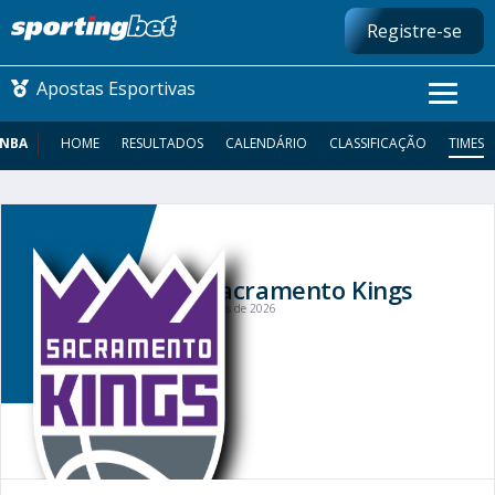
Registre-se
Apostas Esportivas
NBA
HOME
RESULTADOS
CALENDÁRIO
CLASSIFICAÇÃO
TIMES
CONMEBOL LIBERTADORES
FUTEBOL NACIONAL
Sacramento Kings
FUTEBOL INTERNACIONAL
Jogos de 2026
COMO APOSTAR
MAIS ESPORTES