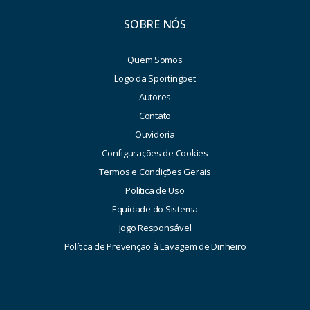
SOBRE NÓS
Quem Somos
Logo da Sportingbet
Autores
Contato
Ouvidoria
Configurações de Cookies
Termos e Condições Gerais
Política de Uso
Equidade do Sistema
Jogo Responsável
Política de Prevenção à Lavagem de Dinheiro