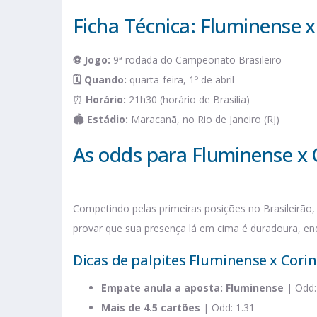
Ficha Técnica: Fluminense x
⚽ Jogo:
9ª rodada do Campeonato Brasileiro
🗓️ Quando:
quarta-feira, 1º de abril
⏰
Horário:
21h30 (horário de Brasília)
🏟️ Estádio:
Maracanã, no Rio de Janeiro (RJ)
As odds para Fluminense x 
Competindo pelas primeiras posições no Brasileirão,
provar que sua presença lá em cima é duradoura, e
Dicas de palpites Fluminense x Cori
Empate anula a aposta: Fluminense
| Odd:
Mais de 4.5 cartões
| Odd: 1.31