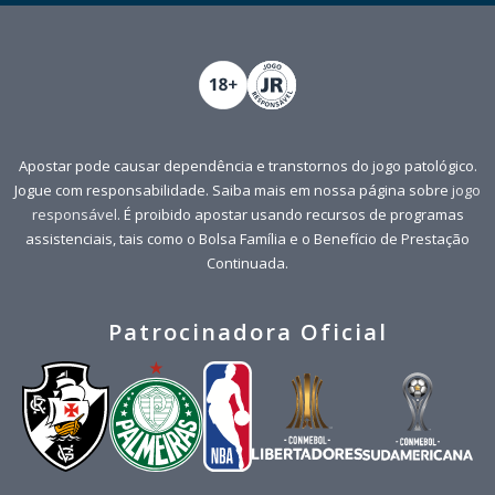
Apostar pode causar dependência e transtornos do jogo patológico.
Jogue com responsabilidade. Saiba mais em nossa página sobre
jogo
responsável
. É proibido apostar usando recursos de programas
assistenciais, tais como o Bolsa Família e o Benefício de Prestação
Continuada.
Patrocinadora Oficial