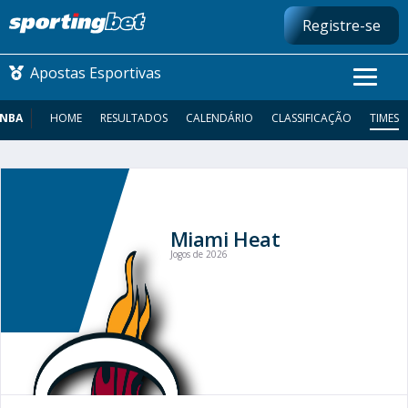
Registre-se
Apostas Esportivas
NBA
HOME
RESULTADOS
CALENDÁRIO
CLASSIFICAÇÃO
TIMES
CONMEBOL LIBERTADORES
FUTEBOL NACIONAL
Miami Heat
FUTEBOL INTERNACIONAL
Jogos de 2026
COMO APOSTAR
MAIS ESPORTES