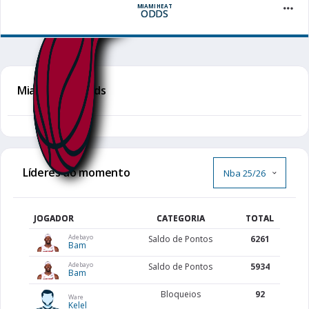
MIAMI HEAT
ODDS
Miami Heat Odds
Líderes do momento
JOGADOR
CATEGORIA
TOTAL
Adebayo
Saldo de Pontos
6261
Bam
Adebayo
Saldo de Pontos
5934
Bam
Bloqueios
92
Ware
Kelel