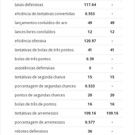
taxas defensivas
117.64
-
pontos de segundas
240
Ware
Kelel
chances
eficiência de tentativas convertidas
0.553
-
Hardaway Jr.
bolas de três de pontos
238
lançamentos conluídos do aro
49
49
Tim
lances livres concluídos
12
12
Adebayo
tentativas de arremessos
1392.44
Bam
eficiência ofensiva
120.97
-
Adebayo
porcentagem de
2.04
Bam
tentativas de bolas de três pontos
41
41
arremessos
bolas de três pontos
0.39
-
Adebayo
rebotes defensivos
612
Bam
assistências defensivas
0
-
rebotes ofensivos
240
Ware
tentativas de segunda chance
Kelel
15
15
porcentagem de segundas chances
0.533
-
segundas chances
101
Ware
Kelel
pontos de segundas chances
20
20
Jaquez
bolas de três de pontos
tentativas de pontos do
16
16
712
Jaime
garrafão
tentativas de arremessos
109.16
109.16
Adebayo
porcentagem de pontos no
2.06
Bam
porcentagem de arremessos
0.577
-
garrafão
rebotes defensivos
36
-
Jaquez
pontos do garrafão
390