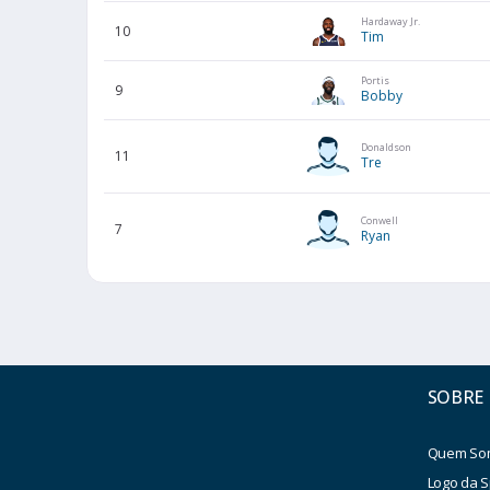
Hardaway Jr.
10
Tim
Portis
9
Bobby
Donaldson
11
Tre
Conwell
7
Ryan
SOBRE
Quem So
Logo da S