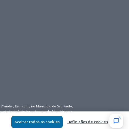
3º andar, Itaim Bibi, no Município de São Paulo,
ecretaria de Prêmios e Apostas do Ministério da
Aceitar todos os cookies
Definições de cookies