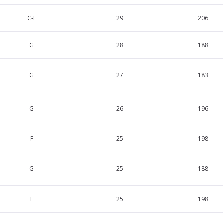
C-F
29
206
G
28
188
G
27
183
G
26
196
F
25
198
G
25
188
F
25
198