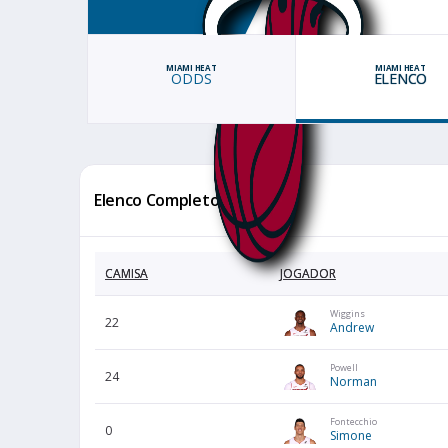
MIAMI HEAT
MIAMI HEAT
ODDS
ELENCO
Elenco Completo
CAMISA
JOGADOR
Wiggins
22
Andrew
Powell
24
Norman
Fontecchio
0
Simone