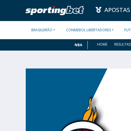
APOSTAS
BRASILEIRÃO
CONMEBOL LIBERTADORES
FUT
HOME
RESULTA
NBA