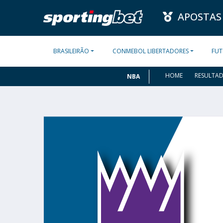
APOSTAS
BRASILEIRÃO
CONMEBOL LIBERTADORES
FUT
HOME
RESULTA
NBA