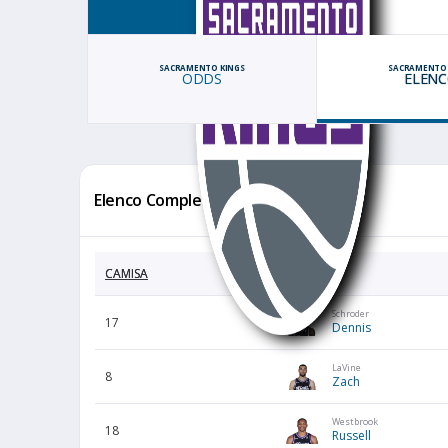
SACRAMENTO KINGS
SACRAMENTO 
ODDS
ELEN
Elenco Completo
CAMISA
JOGADOR
Schroder
17
Dennis
LaVine
8
Zach
Westbrook
18
Russell