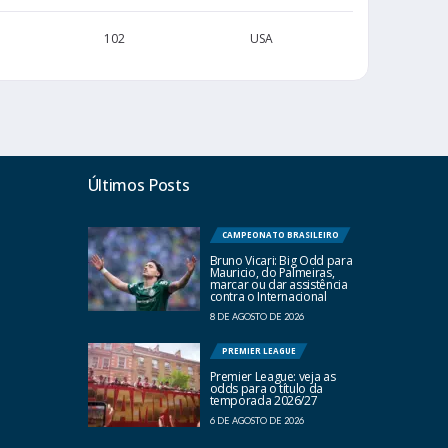
102
USA
Últimos Posts
CAMPEONATO BRASILEIRO
Bruno Vicari: Big Odd para
Mauricio, do Palmeiras,
marcar ou dar assistência
contra o Internacional
8 DE AGOSTO DE 2026
PREMIER LEAGUE
Premier League: veja as
odds para o título da
temporada 2026/27
6 DE AGOSTO DE 2026