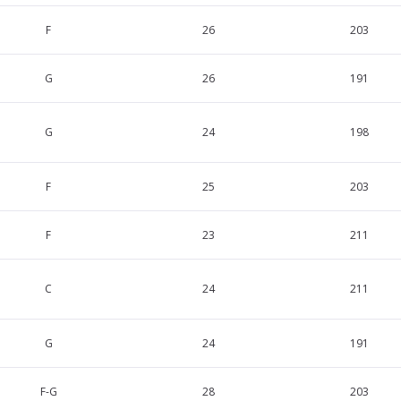
F
26
203
G
26
191
G
24
198
F
25
203
F
23
211
C
24
211
G
24
191
F-G
28
203