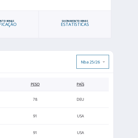
NTO KINGS
SACRAMENTO KINGS
FICAÇÃO
ESTATÍSTICAS
PESO
PAÍS
78
DEU
91
USA
91
USA