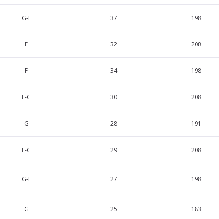
G-F
37
198
F
32
208
F
34
198
F-C
30
208
G
28
191
F-C
29
208
G-F
27
198
G
25
183