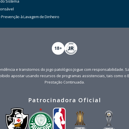
 do Sistema
ponsável
de Prevenção à Lavagem de Dinheiro
ndência e transtornos do jogo patológico.Jogue com responsabilidade. S
roibido apostar usando recursos de programas assistenciais, tais como o B
Prestação Continuada.
Patrocinadora Oficial