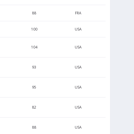
88
FRA
100
USA
104
USA
93
USA
95
USA
82
USA
88
USA