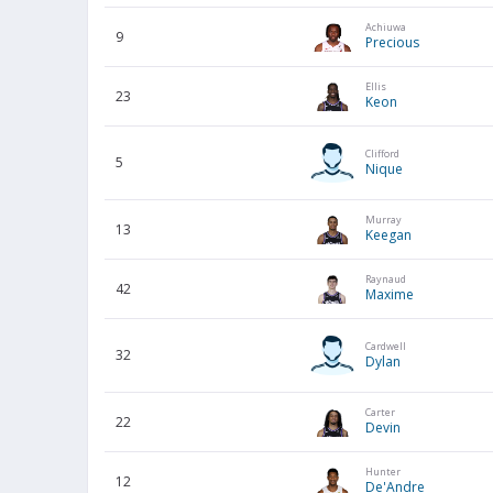
Achiuwa
9
Precious
Ellis
23
Keon
Clifford
5
Nique
Murray
13
Keegan
Raynaud
42
Maxime
Cardwell
32
Dylan
Carter
22
Devin
Hunter
12
De'Andre