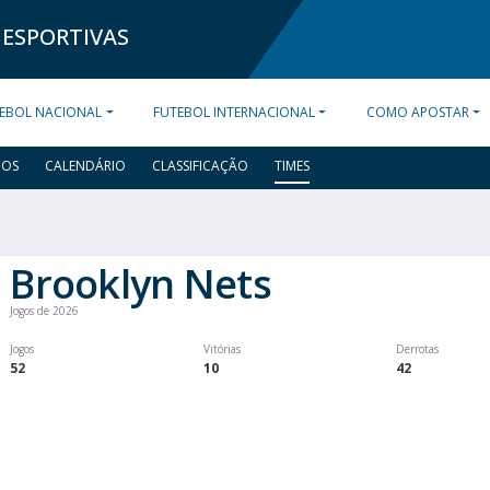
 ESPORTIVAS
EBOL NACIONAL
FUTEBOL INTERNACIONAL
COMO APOSTAR
DOS
CALENDÁRIO
CLASSIFICAÇÃO
TIMES
Brooklyn Nets
Jogos de 2026
Jogos
Vitórias
Derrotas
52
10
42