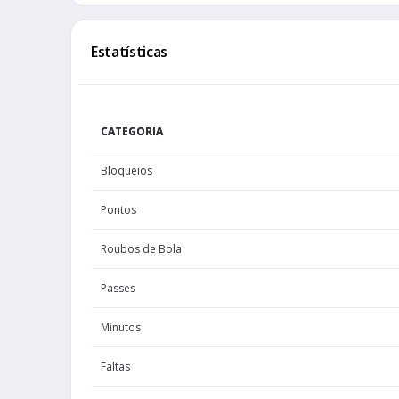
Randle
Julius
Estatísticas
e
Liddell
E.J.
Randle
t
Julius
CATEGORIA
Randle
Percentu
Bloqueios
Julius
Pontos
Randle
E
Julius
Roubos de Bola
falt
Clowney
Noah
Passes
Randle
ponto
Minutos
Julius
Faltas
Randle
falt
Julius