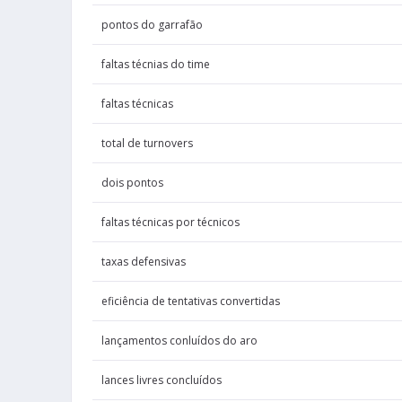
tentativas de
Porter Jr.
pontos do garrafão
Wolf
bolas 
Danny
faltas técnias do time
Randle
tentativas 
faltas técnicas
Julius
total de turnovers
Wolf
porcentagem 
Danny
dois pontos
Randle
pontos de 
Julius
faltas técnicas por técnicos
Michael
bolas de
Porter Jr.
taxas defensivas
Randle
tentativa
eficiência de tentativas convertidas
Julius
Ellis
lançamentos conluídos do aro
porcentag
Keon
lances livres concluídos
Randle
rebote
Julius