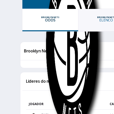
BROOKLYN NETS
BROOKLYN NET
ODDS
ELENCO
Brooklyn Nets Odds
Líderes do momento
JOGADOR
CA