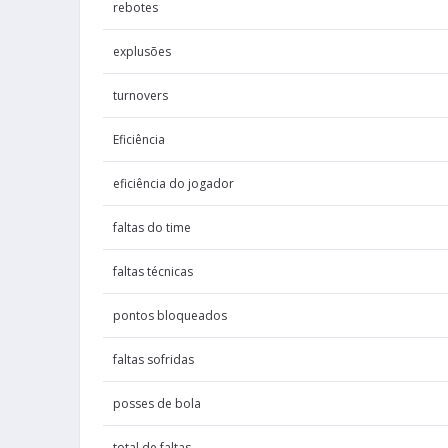
rebotes
Randle
Julius
explusões
Randle
Jogos 
Julius
turnovers
Randle
Dup
Eficiência
Julius
eficiência do jogador
Randle
tentativas
Julius
faltas do time
Randle
porcentagem
Julius
faltas técnicas
Randle
pontos d
Julius
pontos bloqueados
Randle
falta
Julius
faltas sofridas
Randle
Falt
posses de bola
Julius
total de faltas