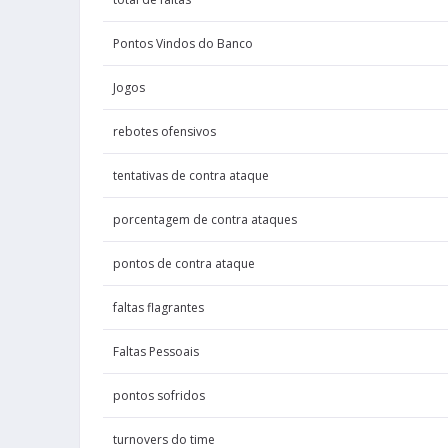
Randle
Trip
Julius
Pontos Vindos do Banco
Randle
tentativa
Julius
Jogos
porcentage
Liddell
rebotes ofensivos
E.J.
tentativas de contra ataque
Mann
explusõ
Terance
porcentagem de contra ataques
Randle
contra at
Julius
pontos de contra ataque
Randle
tentativ
Julius
faltas flagrantes
Randle
porcentage
Faltas Pessoais
Julius
pontos sofridos
Randle
tentativas
Julius
turnovers do time