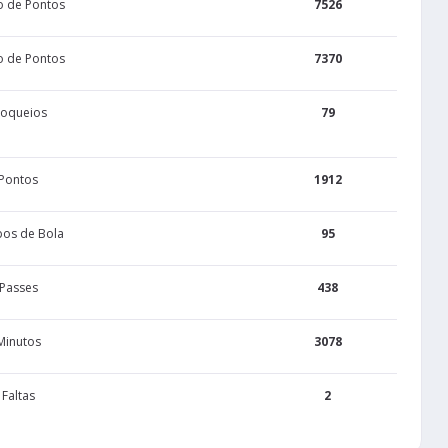
o de Pontos
7526
o de Pontos
7370
loqueios
79
Pontos
1912
os de Bola
95
Passes
438
Minutos
3078
Faltas
2