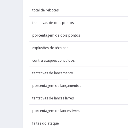
Randle
porcentage
Julius
total de rebotes
falt
Sharpe
Day' Ron
tentativas de dois pontos
porcentagem de dois pontos
Randle
pontos
Julius
explusões de técnicos
Randle
do
Julius
contra ataques concuídos
Mann
faltas téc
Terance
tentativas de lançamento
Ellis
eficiência de 
Keon
porcentagem de lançamentos
Randle
lançamentos
tentativas de lançes livres
Julius
porcentagem de lances livres
Randle
lances l
Julius
faltas do ataque
Michael