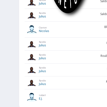
Randle
Sald
Julius
Randle
Sald
Julius
B
Claxton
Nicolas
Randle
Julius
Randle
Roub
Julius
Randle
Julius
Randle
Julius
Liddell
E.J.