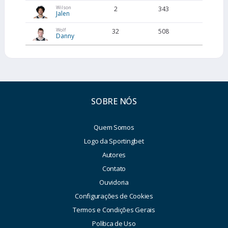
Wilson
2
343
22
Jalen
Wolf
32
508
30
Danny
SOBRE NÓS
Quem Somos
Logo da Sportingbet
Autores
Contato
Ouvidoria
Configurações de Cookies
Termos e Condições Gerais
Política de Uso