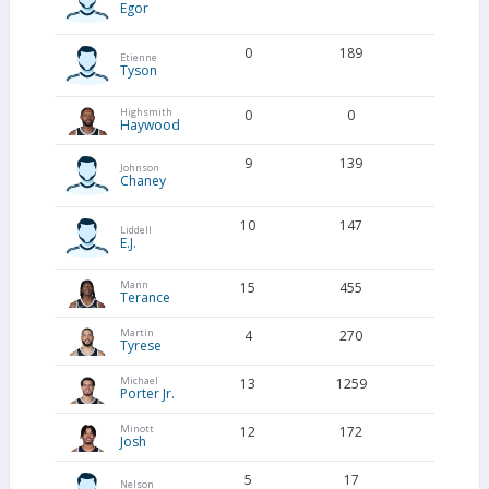
Egor
0
189
11
Etienne
Tyson
Highsmith
0
0
0
Haywood
9
139
15
Johnson
Chaney
10
147
6
Liddell
E.J.
Mann
15
455
41
Terance
Martin
4
270
22
Tyrese
Michael
13
1259
55
Porter Jr.
Minott
12
172
20
Josh
5
17
1
Nelson