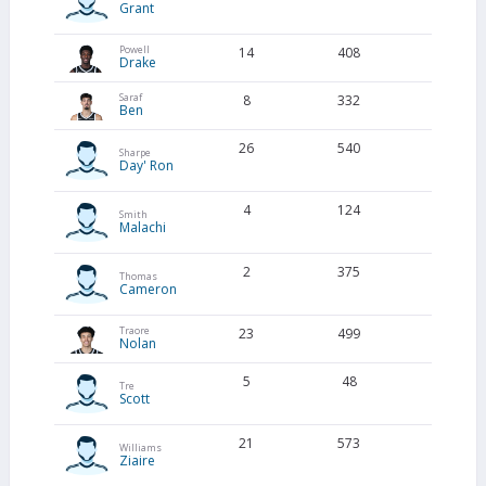
Grant
Powell
14
408
36
Drake
Saraf
8
332
38
Ben
26
540
67
Sharpe
Day' Ron
4
124
12
Smith
Malachi
2
375
4
Thomas
Cameron
Traore
23
499
45
Nolan
5
48
8
Tre
Scott
21
573
76
Williams
Ziaire