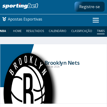
Registre-se
Apostas Esportivas
NBA
HOME
RESULTADOS
CALENDÁRIO
CLASSIFICAÇÃO
TIMES
CONMEBOL LIBERTADORES
FUTEBOL NACIONAL
Brooklyn Nets
FUTEBOL INTERNACIONAL
Jogos de 2026
COMO APOSTAR
MAIS ESPORTES