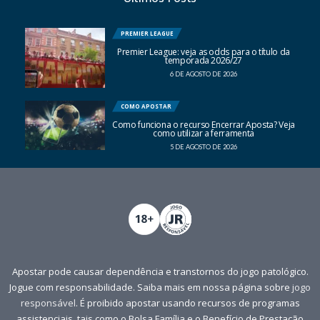
PREMIER LEAGUE
Premier League: veja as odds para o título da
temporada 2026/27
6 DE AGOSTO DE 2026
COMO APOSTAR
Como funciona o recurso Encerrar Aposta? Veja
como utilizar a ferramenta
5 DE AGOSTO DE 2026
Apostar pode causar dependência e transtornos do jogo patológico.
Jogue com responsabilidade. Saiba mais em nossa página sobre
jogo
responsável
. É proibido apostar usando recursos de programas
assistenciais, tais como o Bolsa Família e o Benefício de Prestação