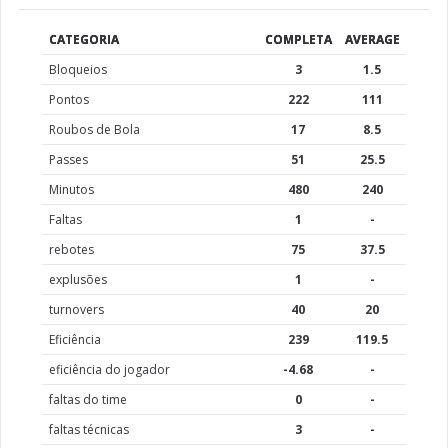
Brandin
CATEGORIA
COMPLETA
AVERAGE
Green
faltas técnicas
16
Draymond
Bloqueios
3
1.5
Melton
pontos bloqueados
33
De'Anthony
Pontos
222
111
faltas sofridas
253
Roubos de Bola
17
8.5
Podziemski
Brandin
Passes
51
25.5
Jogos
89
Podziemski
Minutos
480
240
Brandin
Faltas
1
-
Green
Jogos Como Titular
74
Draymond
rebotes
75
37.5
Duplo Duplos
6
explusões
1
-
Podziemski
Brandin
turnovers
40
20
tentativas de contra ataque
105
Podziemski
Eficiência
239
119.5
Brandin
eficiência do jogador
-4.68
-
Green
porcentagem de contra
2.667
Draymond
ataques
faltas do time
0
-
pontos de contra ataque
169
faltas técnicas
3
-
Podziemski
Brandin