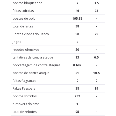
pontos bloqueados
7
3.5
Green
faltas flagrantes
3
faltas sofridas
46
23
Draymond
posses de bola
195.36
-
Green
Faltas Pessoais
213
Draymond
total de faltas
38
-
Butler
Triplos Duplos
0
Jimmy
Pontos Vindos do Banco
58
29
tentativas de dois pontos
487
Podziemski
Jogos
2
-
Brandin
rebotes ofensivos
20
-
Santos
porcentagem de dois
2.425
Gui
tentativas de contra ataque
13
6.5
pontos
porcentagem de contra ataques
0.692
-
Butler
explusões de técnicos
0
Jimmy
pontos de contra ataque
21
10.5
contra ataques concuídos
65
Podziemski
Brandin
faltas flagrantes
0
0
Faltas Pessoais
38
19
tentativas de lançamento
933
Podziemski
Brandin
pontos sofridos
232
-
Payton
porcentagem de
1.775
turnovers do time
1
-
Gary
lançamentos
total de rebotes
95
-
Butler
tentativas de lançes livres
299