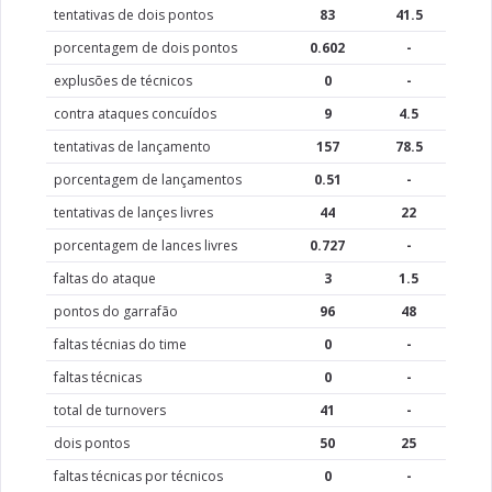
Jimmy
tentativas de dois pontos
83
41.5
Al
porcentagem de lances
2.846
porcentagem de dois pontos
0.602
-
Horford
livres
explusões de técnicos
0
-
Green
faltas do ataque
28
Draymond
contra ataques concuídos
9
4.5
Payton
pontos do garrafão
446
tentativas de lançamento
157
78.5
Gary
porcentagem de lançamentos
0.51
-
dois pontos
259
Podziemski
Brandin
tentativas de lançes livres
44
22
Butler
faltas técnicas por técnicos
0
porcentagem de lances livres
0.727
-
Jimmy
faltas do ataque
3
1.5
Hield
eficiência de tentativas
2.105
Buddy
convertidas
pontos do garrafão
96
48
lançamentos conluídos do
425
Podziemski
faltas técnias do time
0
-
Brandin
aro
faltas técnicas
0
-
Butler
lances livres concluídos
257
Jimmy
total de turnovers
41
-
Curry
tentativas de bolas de três
535
dois pontos
50
25
Stephen
pontos
faltas técnicas por técnicos
0
-
Hield
bolas de três pontos
1.69