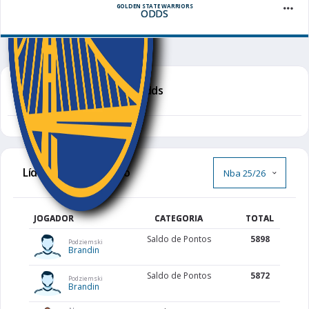
GOLDEN STATE WARRIORS
ODDS
Golden State Warriors Odds
Líderes do momento
JOGADOR
CATEGORIA
TOTAL
Saldo de Pontos
5898
Podziemski
Brandin
Saldo de Pontos
5872
Podziemski
Brandin