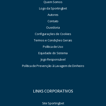
Quem Somos
Logo da Sportingbet
Autores
Contato
Ouvidoria
Configurações de Cookies
Termos e Condições Gerais
Política de Uso
Equidade do Sistema
Jogo Responsável
Política de Prevenção à Lavagem de Dinheiro
LINKS CORPORATIVOS
Site Sportingbet