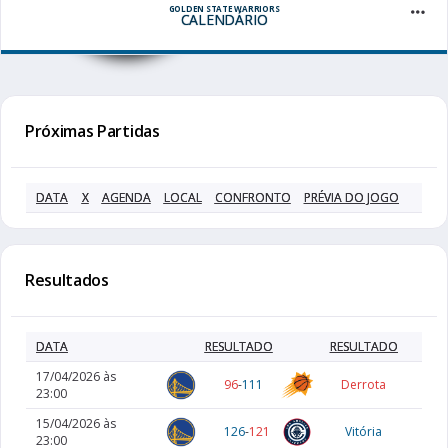
GOLDEN STATE WARRIORS
CALENDÁRIO
Próximas Partidas
DATA
X
AGENDA
LOCAL
CONFRONTO
PRÉVIA DO JOGO
Resultados
DATA
RESULTADO
RESULTADO
17/04/2026 às
96
-
111
Derrota
23:00
15/04/2026 às
126
-
121
Vitória
23:00