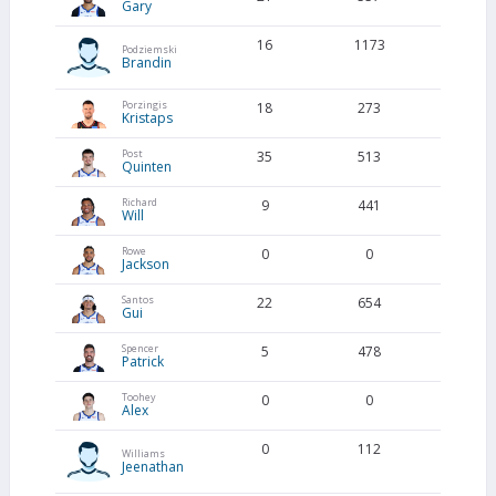
Gary
16
1173
90
Podziemski
Brandin
Porzingis
18
273
10
Kristaps
Post
35
513
26
Quinten
Richard
9
441
80
Will
Rowe
0
0
0
Jackson
Santos
22
654
63
Gui
Spencer
5
478
48
Patrick
Toohey
0
0
0
Alex
0
112
5
Williams
Jeenathan