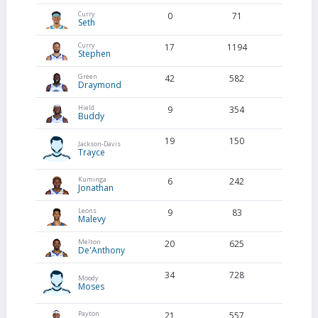
Curry
0
71
3
Seth
Curry
17
1194
52
Stephen
Green
42
582
66
Draymond
Hield
9
354
37
Buddy
19
150
13
Jackson-Davis
Trayce
Kuminga
6
242
8
Jonathan
Leons
9
83
14
Malevy
Melton
20
625
79
De'Anthony
34
728
58
Moody
Moses
Payton
21
557
69