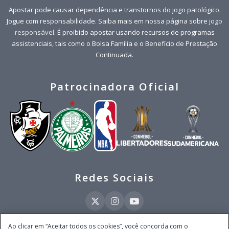
Apostar pode causar dependência e transtornos do jogo patológico.
Jogue com responsabilidade. Saiba mais em nossa página sobre
jogo
responsável
. É proibido apostar usando recursos de programas
assistenciais, tais como o Bolsa Família e o Benefício de Prestação
Continuada.
Patrocinadora Oficial
Redes Sociais
Ao clicar em “Aceitar todos os cookies”, você concorda com o