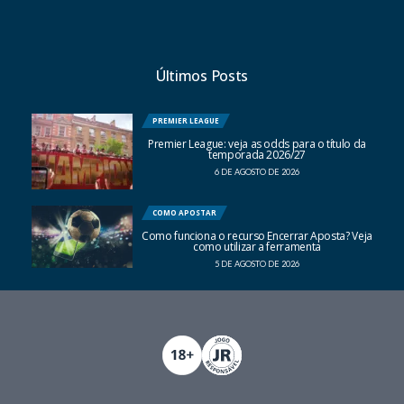
Últimos Posts
PREMIER LEAGUE
Premier League: veja as odds para o título da
temporada 2026/27
6 DE AGOSTO DE 2026
COMO APOSTAR
Como funciona o recurso Encerrar Aposta? Veja
como utilizar a ferramenta
5 DE AGOSTO DE 2026