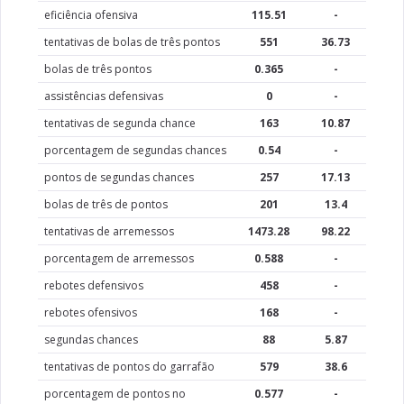
Chet
eficiência ofensiva
115.51
-
Hartenstein
rebotes ofensivos
202
tentativas de bolas de três pontos
551
36.73
Isaiah
bolas de três pontos
0.365
-
Holmgren
segundas chances
108
Chet
assistências defensivas
0
-
Gilgeous-Alexander
tentativas de pontos do
801
Shai
garrafão
tentativas de segunda chance
163
10.87
Joe
porcentagem de pontos
2.277
porcentagem de segundas chances
0.54
-
Isaiah
no garrafão
pontos de segundas chances
257
17.13
Gilgeous-Alexander
pontos do garrafão
496
Shai
bolas de três de pontos
201
13.4
Gilgeous-Alexander
pontos após turnovers
394
tentativas de arremessos
1473.28
98.22
Shai
porcentagem de arremessos
0.588
-
Wallace
Taxa de Turnover
6.21
Cason
rebotes defensivos
458
-
Gilgeous-Alexander
lançamentos do aro
417
Shai
rebotes ofensivos
168
-
Holmgren
lançamentos convertidos
2.612
segundas chances
88
5.87
Chet
do aro
tentativas de pontos do garrafão
579
38.6
Gilgeous-Alexander
lançamentos do aro
292
Shai
porcentagem de pontos no
0.577
-