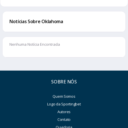
Notícias Sobre Oklahoma
Nenhuma Notícia Encontrada
SOBRE NÓS
Quem Somos
Logo da Sportingbet
Autores
Contato
Ouvidoria