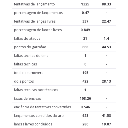
Gilgeous-Alexander
lançamentos conluídos
883
Shai
tentativas de lançamento
1325
88.33
do aro
porcentagem de lançamentos
0.47
-
Gilgeous-Alexander
lances livres concluídos
678
Shai
tentativas de lançes livres
337
22.47
Joe
tentativas de bolas de
493
Isaiah
porcentagem de lances livres
0.849
-
três pontos
faltas do ataque
21
1.4
Gilgeous-Alexander
bolas de três pontos
1.405
Shai
pontos do garrafão
668
44.53
Holmgren
tentativas de segunda
158
Chet
faltas técnias do time
1
-
chance
faltas técnicas
0
-
Gilgeous-Alexander
porcentagem de
2.017
Shai
segundas chances
total de turnovers
195
-
Holmgren
pontos de segundas
279
Chet
dois pontos
422
28.13
chances
faltas técnicas por técnicos
1
-
Joe
bolas de três de pontos
204
Isaiah
taxas defensivas
108.26
-
Gilgeous-Alexander
tentativas de arremessos
1968.8
Shai
eficiência de tentativas convertidas
0.546
-
Gilgeous-Alexander
porcentagem de
2.183
lançamentos conluídos do aro
623
41.53
Shai
arremessos
lances livres concluídos
286
19.07
Holmgren
rebotes defensivos
583