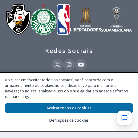
Redes Sociais
Ao clicar em “Aceitar todos os cookies”, você concorda com o
armazenamento de cookies no seu dispositivo para melhorar a
Este site é operado pela Ventmear Brasil LTDA (CNPJ 52.868.380/0001-84), com
navegação no site, analisar o uso do site e ajudar em nossos esforços
endereço na Avenida Brigadeiro Faria Lima, nº 4.055, 3º andar, Itaim Bibi, no
de marketing.
Município de São Paulo, Estado de São Paulo, CEP 04538-133, Brasil - empresa
autorizada a operar apostas de quota fixa em todo território nacional pela
Secretaria de Prêmios e Apostas do Ministério da Fazenda, conforme Portaria nº
Aceitar todos os cookies
247, de 07.02.2025, publicada no DOU em 11.2.2025.
Definições de cookies