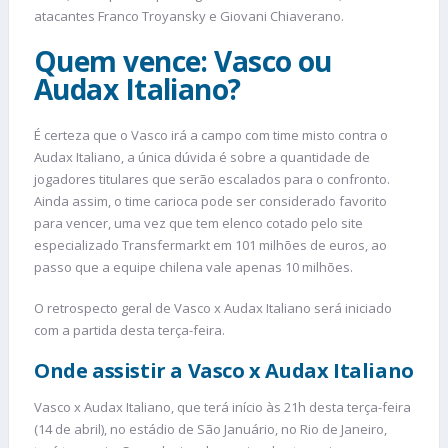
atacantes Franco Troyansky e Giovani Chiaverano.
Quem vence: Vasco ou
Audax Italiano?
É certeza que o Vasco irá a campo com time misto contra o
Audax Italiano, a única dúvida é sobre a quantidade de
jogadores titulares que serão escalados para o confronto.
Ainda assim, o time carioca pode ser considerado favorito
para vencer, uma vez que tem elenco cotado pelo site
especializado Transfermarkt em 101 milhões de euros, ao
passo que a equipe chilena vale apenas 10 milhões.
O retrospecto geral de Vasco x Audax Italiano será iniciado
com a partida desta terça-feira.
Onde assistir a Vasco x Audax Italiano
Vasco x Audax Italiano, que terá início às 21h desta terça-feira
(14 de abril), no estádio de São Januário, no Rio de Janeiro,