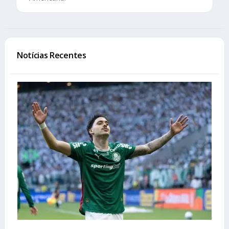
Notícias Recentes