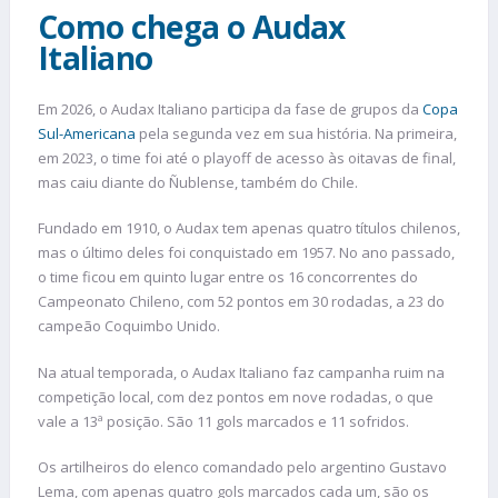
Como chega o Audax
Italiano
Em 2026, o Audax Italiano participa da fase de grupos da
Copa
Sul-Americana
pela segunda vez em sua história. Na primeira,
em 2023, o time foi até o playoff de acesso às oitavas de final,
mas caiu diante do Ñublense, também do Chile.
Fundado em 1910, o Audax tem apenas quatro títulos chilenos,
mas o último deles foi conquistado em 1957. No ano passado,
o time ficou em quinto lugar entre os 16 concorrentes do
Campeonato Chileno, com 52 pontos em 30 rodadas, a 23 do
campeão Coquimbo Unido.
Na atual temporada, o Audax Italiano faz campanha ruim na
competição local, com dez pontos em nove rodadas, o que
vale a 13ª posição. São 11 gols marcados e 11 sofridos.
Os artilheiros do elenco comandado pelo argentino Gustavo
Lema, com apenas quatro gols marcados cada um, são os