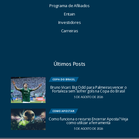
Programa de Afiliados
Entain
Investidores
Carreiras
Últimos Posts
COPA DO BRASIL
Bruno Vicari: Big Odd para Palmeiras vencer o
Fortaleza sem sofrer gols na Copa do Brasil
5 DE AGOSTO DE 2026
COMO APOSTAR
Como funciona o recurso Encerrar Aposta? Veja
como utilizar a ferramenta
5 DE AGOSTO DE 2026