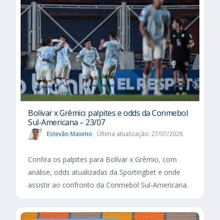
Bolívar x Grêmio: palpites e odds da Conmebol
Sul-Americana – 23/07
Estevão Maximo
Última atualização: 27/07/2026
Confira os palpites para Bolívar x Grêmio, com
análise, odds atualizadas da Sportingbet e onde
assistir ao confronto da Conmebol Sul-Americana.