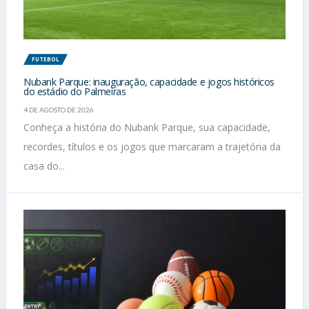
FUTEBOL
Nubank Parque: inauguração, capacidade e jogos históricos
do estádio do Palmeiras
4 DE AGOSTO DE 2026
Conheça a história do Nubank Parque, sua capacidade,
recordes, títulos e os jogos que marcaram a trajetória da
casa do...