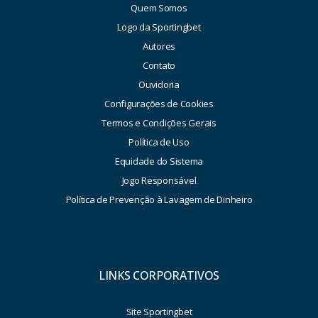
Quem Somos
Logo da Sportingbet
Autores
Contato
Ouvidoria
Configurações de Cookies
Termos e Condições Gerais
Política de Uso
Equidade do Sistema
Jogo Responsável
Política de Prevenção à Lavagem de Dinheiro
LINKS CORPORATIVOS
Site Sportingbet