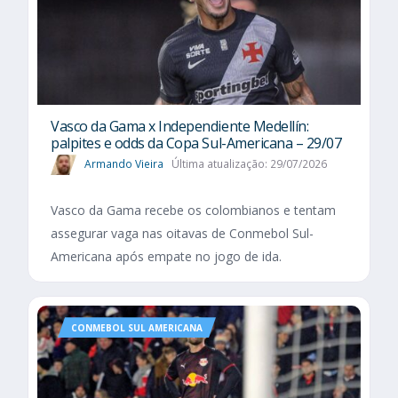
Vasco da Gama x Independiente Medellín:
palpites e odds da Copa Sul-Americana – 29/07
Armando Vieira
Última atualização: 29/07/2026
Vasco da Gama recebe os colombianos e tentam
assegurar vaga nas oitavas de Conmebol Sul-
Americana após empate no jogo de ida.
CONMEBOL SUL AMERICANA