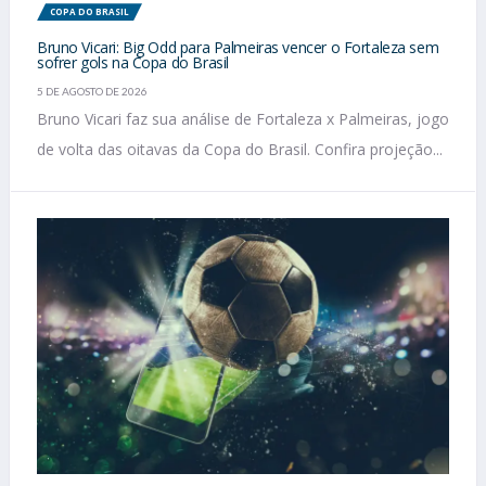
COPA DO BRASIL
Bruno Vicari: Big Odd para Palmeiras vencer o Fortaleza sem
sofrer gols na Copa do Brasil
5 DE AGOSTO DE 2026
Bruno Vicari faz sua análise de Fortaleza x Palmeiras, jogo
de volta das oitavas da Copa do Brasil. Confira projeção...