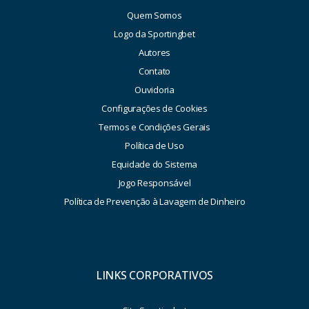
Quem Somos
Logo da Sportingbet
Autores
Contato
Ouvidoria
Configurações de Cookies
Termos e Condições Gerais
Política de Uso
Equidade do Sistema
Jogo Responsável
Política de Prevenção à Lavagem de Dinheiro
LINKS CORPORATIVOS