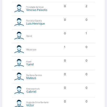
0
2
Trindade da Silva
Vinicius Peixoto
0
0
Fonseca Soares
Luis Henrique
0
1
David
1
0
Weverson
0
0
Asad
Yamil
0
0
Barbosa Santos
Mateus
0
0
Knesowitsch
Gabriel
0
0
Hugo da Silva Barbara
Victor