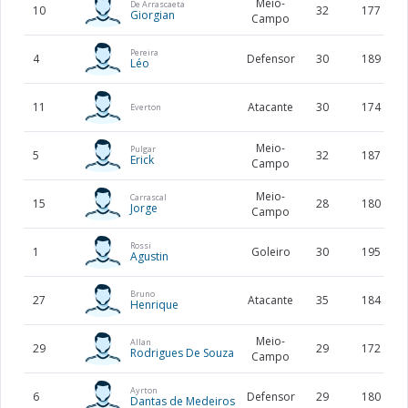
Meio-
De Arrascaeta
10
32
177
Giorgian
Campo
Pereira
4
Defensor
30
189
Léo
11
Atacante
30
174
Everton
Meio-
Pulgar
5
32
187
Erick
Campo
Meio-
Carrascal
15
28
180
Jorge
Campo
Rossi
1
Goleiro
30
195
Agustin
Bruno
27
Atacante
35
184
Henrique
Meio-
Allan
29
29
172
Rodrigues De Souza
Campo
Ayrton
6
Defensor
29
180
Dantas de Medeiros