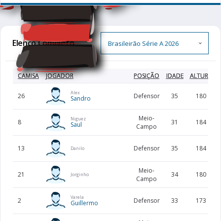
Elenco Completo
CAMISA
JOGADOR
POSIÇÃO
IDADE
ALTURA
Alex
26
Defensor
35
180
Sandro
Meio-
Niguez
8
31
184
Saul
Campo
13
Defensor
35
184
Danilo
Meio-
21
34
180
Jorginho
Campo
Varela
2
Defensor
33
173
Guillermo