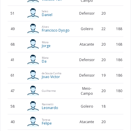
Campo
Sales
51
Defensor
20
Daniel
Alves
49
Goleiro
22
188
Francisco Dyogo
Mora
68
Atacante
20
168
Jorge
Mata
41
Defensor
20
186
Da
de Souza Cunha
61
Defensor
19
186
Joao Victor
Meio-
47
20
180
Guilherme
Campo
Nannetti
58
Goleiro
18
Leonardo
Teresa
40
Atacante
20
Felipe