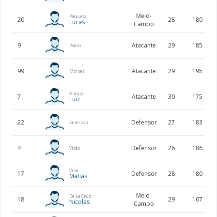
Meio-
Paqueta
20
28
180
Lucas
Campo
9
Atacante
29
185
Pedro
99
Atacante
29
195
Moises
Araujo
7
Atacante
30
175
Luiz
22
Defensor
27
183
Emerson
4
Defensor
26
186
Vitão
Vina
17
Defensor
28
180
Matias
Meio-
De La Cruz
18
29
167
Nicolas
Campo