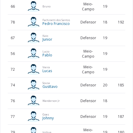
Meio-
66
19
Bruno
Campo
Fachinetti dos Santos
78
Defensor
18
192
Pedro Francisco
Kaio
67
Defensor
19
Junior
Meio-
Lucio
56
19
Pablo
Campo
Meio-
Vieira
72
19
Lucas
Campo
Sousa
74
Defensor
20
185
Gusttavo
76
Defensor
18
Wanderson Jr
Goes
77
Defensor
19
187
Johnny
Meio-
79
19
180
Joshua