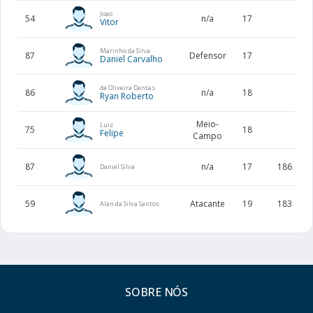
Joao
54
n/a
17
Vitor
Marinho da Silva
87
Defensor
17
Daniel Carvalho
de Oliveira Dantas
86
n/a
18
Ryan Roberto
Meio-
Luiz
75
18
Felipe
Campo
87
n/a
17
186
Daniel Silva
59
Atacante
19
183
Alan da Silva Santos
SOBRE NÓS