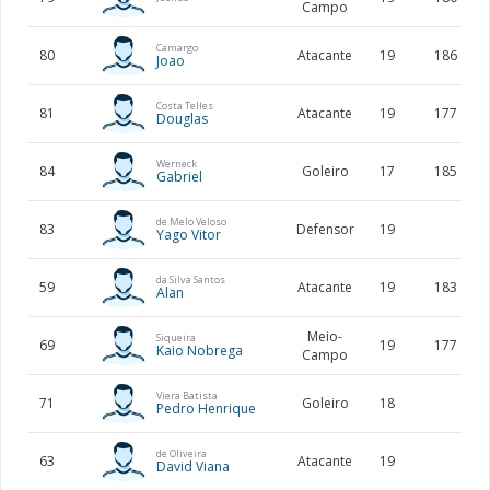
Campo
Camargo
80
Atacante
19
186
Joao
Costa Telles
81
Atacante
19
177
Douglas
Werneck
84
Goleiro
17
185
Gabriel
de Melo Veloso
83
Defensor
19
Yago Vitor
da Silva Santos
59
Atacante
19
183
Alan
Meio-
Siqueira
69
19
177
Kaio Nobrega
Campo
Viera Batista
71
Goleiro
18
Pedro Henrique
de Oliveira
63
Atacante
19
David Viana