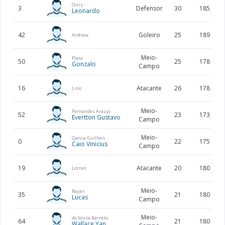
Ortiz
3
Defensor
30
185
Leonardo
42
Goleiro
25
189
Andrew
Meio-
Plata
50
25
178
Gonzalo
Campo
16
Atacante
26
178
Lino
Meio-
Fernandes Araujo
52
23
173
Evertton Gustavo
Campo
Meio-
Garcia Guilhen
0
22
175
Caio Vinicius
Campo
19
Atacante
20
180
Lorran
Meio-
Rayan
35
21
180
Lucas
Campo
Meio-
de Souza Barreto
64
21
180
Wallace Yan