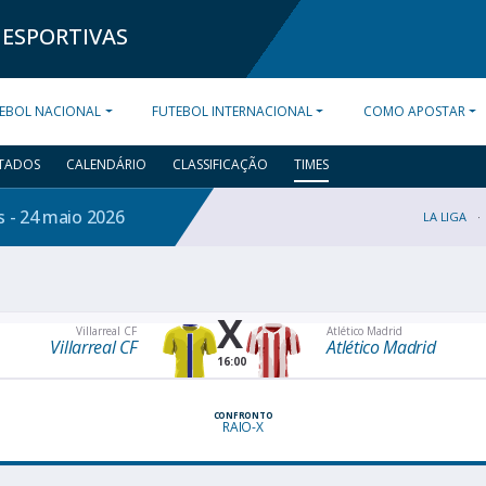
 ESPORTIVAS
EBOL NACIONAL
FUTEBOL INTERNACIONAL
COMO APOSTAR
TADOS
CALENDÁRIO
CLASSIFICAÇÃO
TIMES
ds - 24 maio
2026
LA LIGA
X
Villarreal CF
Atlético Madrid
Villarreal CF
Atlético Madrid
16:00
CONFRONTO
RAIO-X