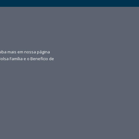
aiba mais em nossa página
olsa Família e o Benefício de