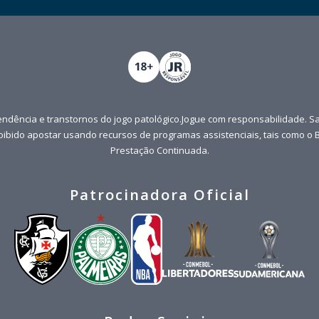
ndência e transtornos do jogo patológico.Jogue com responsabilidade. S
roibido apostar usando recursos de programas assistenciais, tais como o B
Prestação Continuada.
Patrocinadora Oficial