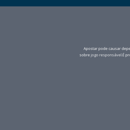
Apostar pode causar depe
sobre
jogo responsável
.É p