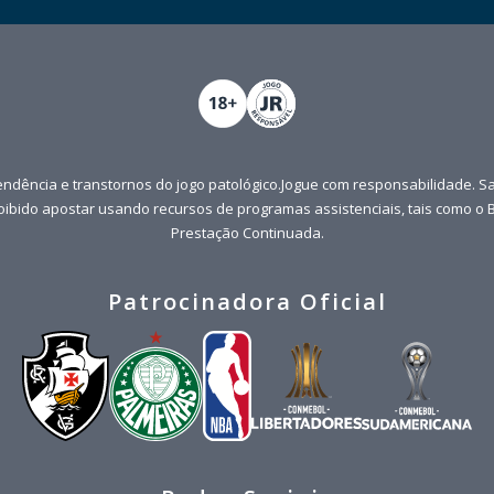
ndência e transtornos do jogo patológico.Jogue com responsabilidade. S
roibido apostar usando recursos de programas assistenciais, tais como o B
Prestação Continuada.
Patrocinadora Oficial