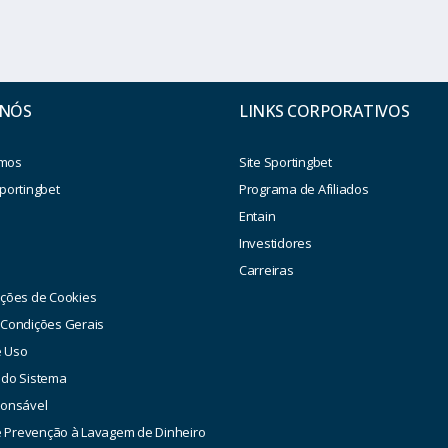
 NÓS
LINKS CORPORATIVOS
mos
Site Sportingbet
portingbet
Programa de Afiliados
Entain
Investidores
a
Carreiras
ações de Cookies
 Condições Gerais
e Uso
 do Sistema
ponsável
de Prevenção à Lavagem de Dinheiro