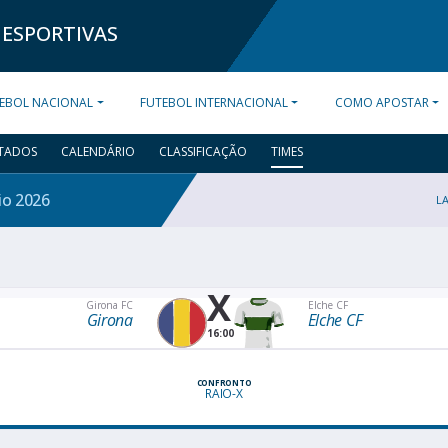
 ESPORTIVAS
EBOL NACIONAL
FUTEBOL INTERNACIONAL
COMO APOSTAR
TADOS
CALENDÁRIO
CLASSIFICAÇÃO
TIMES
aio
2026
LA
X
Girona FC
Elche CF
Girona
Elche CF
16:00
CONFRONTO
RAIO-X