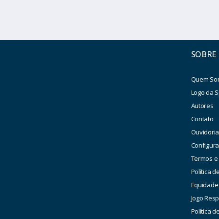
SOBRE
Quem So
Logo da S
Autores
Contato
Ouvidori
Configur
Termos e
Política d
Equidade
Jogo Res
Política 