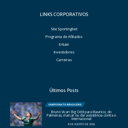
LINKS CORPORATIVOS
Site Sportingbet
Programa de Afiliados
Entain
Investidores
Carreiras
Últimos Posts
CAMPEONATO BRASILEIRO
Bruno Vicari: Big Odd para Mauricio, do
Palmeiras, marcar ou dar assistência contra o
Internacional
8 DE AGOSTO DE 2026