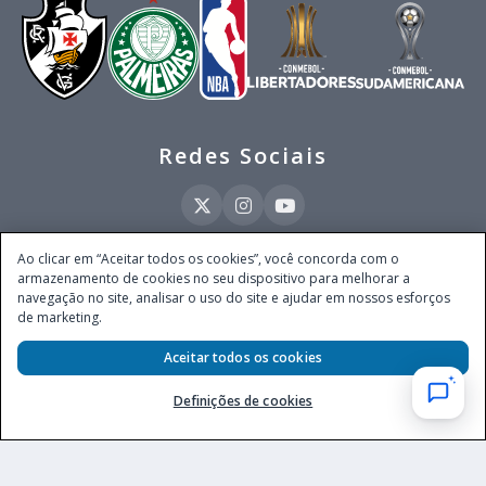
Redes Sociais
Ao clicar em “Aceitar todos os cookies”, você concorda com o
armazenamento de cookies no seu dispositivo para melhorar a
Este site é operado pela Ventmear Brasil LTDA (CNPJ 52.868.380/0001-84), com
navegação no site, analisar o uso do site e ajudar em nossos esforços
endereço na Avenida Brigadeiro Faria Lima, nº 4.055, 3º andar, Itaim Bibi, no
de marketing.
Município de São Paulo, Estado de São Paulo, CEP 04538-133, Brasil - empresa
autorizada a operar apostas de quota fixa em todo território nacional pela
Secretaria de Prêmios e Apostas do Ministério da Fazenda, conforme Portaria nº
Aceitar todos os cookies
247, de 07.02.2025, publicada no DOU em 11.2.2025.
Definições de cookies