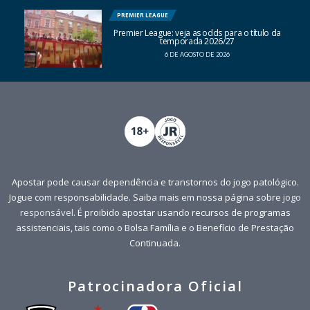
PREMIER LEAGUE
Premier League: veja as odds para o título da
temporada 2026/27
6 DE AGOSTO DE 2026
Apostar pode causar dependência e transtornos do jogo patológico.
Jogue com responsabilidade. Saiba mais em nossa página sobre
jogo
responsável
. É proibido apostar usando recursos de programas
assistenciais, tais como o Bolsa Família e o Benefício de Prestação
Continuada.
Patrocinadora Oficial