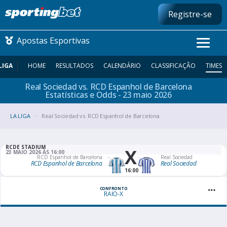
Registre-se
Apostas Esportivas
LIGA
HOME
RESULTADOS
CALENDÁRIO
CLASSIFICAÇÃO
TIMES
Real Sociedad vs. RCD Espanhol de Barcelona
CONMEBOL LIBERTADORES
Estatísticas e Odds - 23 maio
2026
LA LIGA
Real Sociedad vs. RCD Espanhol de Barcelona
FUTEBOL NACIONAL
FUTEBOL INTERNACIONAL
RCDE STADIUM
X
23 MAIO 2026 ÀS 16:00
RCD Espanhol de Barcelona
Real Sociedad
RCD Espanhol de Barcelona
Real Sociedad
COMO APOSTAR
16:00
MAIS ESPORTES
CONFRONTO
RAIO-X