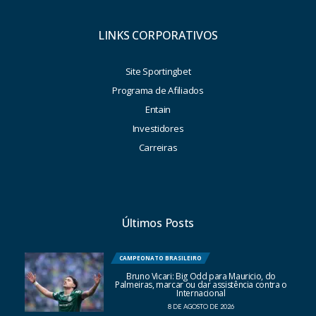
LINKS CORPORATIVOS
Site Sportingbet
Programa de Afiliados
Entain
Investidores
Carreiras
Últimos Posts
CAMPEONATO BRASILEIRO
Bruno Vicari: Big Odd para Mauricio, do
Palmeiras, marcar ou dar assistência contra o
Internacional
8 DE AGOSTO DE 2026