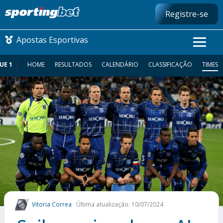
Registre-se
Apostas Esportivas
UE 1
HOME
RESULTADOS
CALENDÁRIO
CLASSIFICAÇÃO
TIMES
CONMEBOL LIBERTADORES
FUTEBOL NACIONAL
FUTEBOL INTERNACIONAL
COMO APOSTAR
MAIS ESPORTES
Vitoria Correa
Última atualização: 10/07/2024