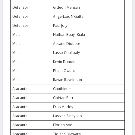
Defensor
Gideon Mensah
Defensor
Ange-Loïc N’Gatta
Defensor
Paul Joly
Meia
Nathan Buayi-Kiala
Meia
Assane Dioussé
Meia
Lasso Coulibaly
Meia
Kévin Danois
Meia
Elisha Owusu
Meia
Rayan Raveloson
Atacante
Gauthier Hein
Atacante
Gaëtan Perrin
Atacante
Eros Maddy
Atacante
Lassine Sinayoko
Atacante
Florian Ayé
Atacante
Tidiane Diawara