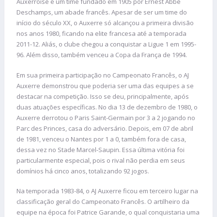
Auxerroise é um time fundado em 1905 por Ernest Abbé
Deschamps, um abade francês. Apesar de ser um time do
início do século XX, o Auxerre só alcançou a primeira divisão
nos anos 1980, ficando na elite francesa até a temporada
2011-12. Aliás, o clube chegou a conquistar a Ligue 1 em 1995-
96. Além disso, também venceu a Copa da França de 1994.
Em sua primeira participação no Campeonato Francês, o AJ
Auxerre demonstrou que poderia ser uma das equipes a se
destacar na competição. Isso se deu, principalmente, após
duas atuações específicas. No dia 13 de dezembro de 1980, o
Auxerre derrotou o Paris Saint-Germain por 3 a 2 jogando no
Parc des Princes, casa do adversário. Depois, em 07 de abril
de 1981, venceu o Nantes por 1 a 0, também fora de casa,
dessa vez no Stade Marcel-Saupin. Essa última vitória foi
particularmente especial, pois o rival não perdia em seus
domínios há cinco anos, totalizando 92 jogos.
Na temporada 1983-84, o AJ Auxerre ficou em terceiro lugar na
classificação geral do Campeonato Francês. O artilheiro da
equipe na época foi Patrice Garande, o qual conquistaria uma