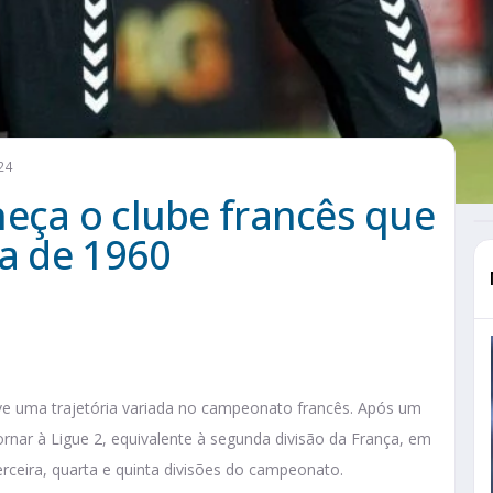
24
eça o clube francês que
da de 1960
eve uma trajetória variada no campeonato francês. Após um
etornar à Ligue 2, equivalente à segunda divisão da França, em
rceira, quarta e quinta divisões do campeonato.