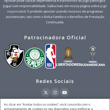
Apostar pode causar dependência e transtornos do jogo patológico.
Jogue com responsabilidade. Saiba mais em nossa página sobre
jogo
responsável
. É proibido apostar usando recursos de programas
assistenciais, tais como o Bolsa Família e o Benefício de Prestação
Continuada.
Patrocinadora Oficial
Redes Sociais
Ao clicar em “Aceitar todos os cookies”, você concorda com o
armazenamento de cookies no seu dispositivo para melhorar a
Este site é operado pela Ventmear Brasil LTDA (CNPJ 52.868.380/0001-84), com