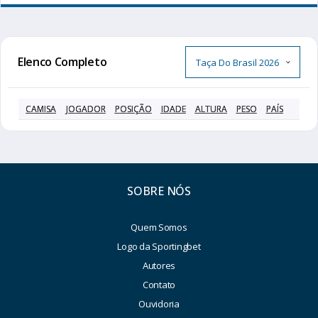
Elenco Completo
CAMISA
JOGADOR
POSIÇÃO
IDADE
ALTURA
PESO
PAÍS
SOBRE NÓS
Quem Somos
Logo da Sportingbet
Autores
Contato
Ouvidoria