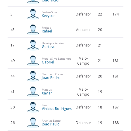
Joao Victor
Costa e Silva
3
Defensor
22
174
6
Kevyson
Freitas
45
Atacante
20
Rafael
Henrique Pereira
17
Defensor
21
Gustavo
Meio-
Morais Silva Bontempo
49
21
181
7
Gabriel
Campo
Chermont Crema
44
Defensor
20
181
7
Joao Pedro
Meio-
Mateus
41
19
Xavier
Campo
Lira
30
Defensor
18
187
Vinicius Rodrigues
Ananias Bento
26
Defensor
19
188
Joao Paulo