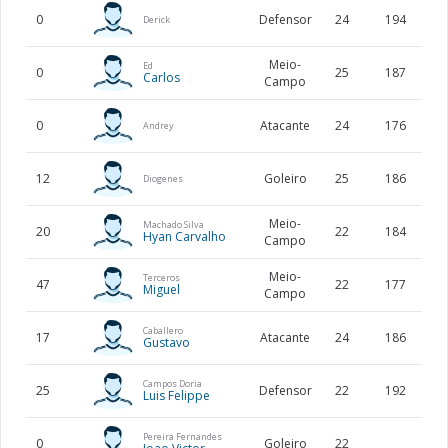
0
Defensor
24
194
9
Derick
Meio-
Ed
0
25
187
8
Carlos
Campo
0
Atacante
24
176
7
Andrey
12
Goleiro
25
186
9
Diogenes
Meio-
Machado Silva
20
22
184
7
Hyan Carvalho
Campo
Meio-
Terceros
47
22
177
6
Miguel
Campo
Caballero
17
Atacante
24
186
8
Gustavo
Campos Doria
25
Defensor
22
192
8
Luis Felippe
Pereira Fernandes
0
Goleiro
22