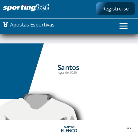
Registre-se
Apostas Esportivas
CONMEBOL LIBERTADORES
Santos
FUTEBOL NACIONAL
Jogos de 2026
FUTEBOL INTERNACIONAL
COMO APOSTAR
MAIS ESPORTES
SANTOS
ELENCO