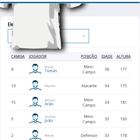
Elenco Completo
CAMISA
JOGADOR
POSIÇÃO
IDADE
ALTURA
PE
Meio-
Rincón
8
38
177
7
Tomás
Campo
10
Atacante
34
175
6
Neymar
Meio-
William
15
34
181
7
Arão
Campo
Meio-
Schmidt
5
33
183
8
João
Campo
2
Defensor
33
178
6
Mayke