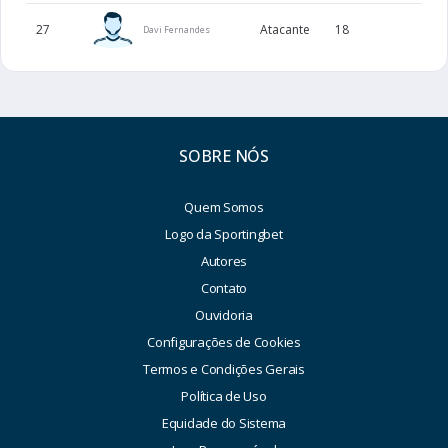
27
Atacante
18
Davi Fernandes
SOBRE NÓS
Quem Somos
Logo da Sportingbet
Autores
Contato
Ouvidoria
Configurações de Cookies
Termos e Condições Gerais
Política de Uso
Equidade do Sistema