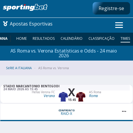
Registre-se
Apostas Esportivas
IANA
HOME
RESULTADOS
CALENDÁRIO
CLASSIFICAÇÃO
TIMES
AS Roma vs. Verona Estatísticas e Odds - 24 maio
CONMEBOL LIBERTADORES
2026
SéRIE A ITALIANA
FUTEBOL NACIONAL
AS Roma vs. Verona
FUTEBOL INTERNACIONAL
STADIO MARCANTONIO BENTEGODI
X
24 MAIO 2026 ÀS 15:45
Hellas Verona FC
AS Roma
Verona
Roma
COMO APOSTAR
15:45
MAIS ESPORTES
CONFRONTO
RAIO-X