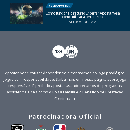
COMO APOSTAR
Como funciona o recurso Encerrar Aposta? Veja
como utilizar a ferramenta
5 DE AGOSTO DE 2026
Apostar pode causar dependência e transtornos do jogo patológico.
Jogue com responsabilidade. Saiba mais em nossa página sobre
jogo
responsável
. É proibido apostar usando recursos de programas
assistenciais, tais como o Bolsa Família e o Benefício de Prestação
Continuada.
Patrocinadora Oficial