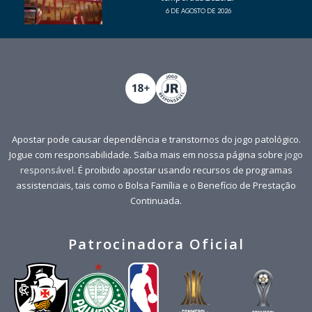
6 DE AGOSTO DE 2026
Apostar pode causar dependência e transtornos do jogo patológico.
Jogue com responsabilidade. Saiba mais em nossa página sobre
jogo
responsável
. É proibido apostar usando recursos de programas
assistenciais, tais como o Bolsa Família e o Benefício de Prestação
Continuada.
Patrocinadora Oficial