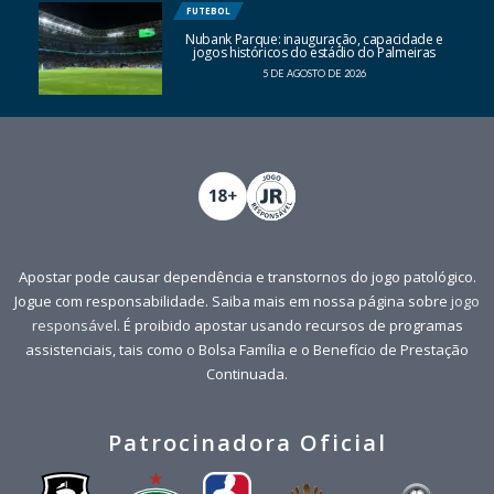
FUTEBOL
Nubank Parque: inauguração, capacidade e
jogos históricos do estádio do Palmeiras
5 DE AGOSTO DE 2026
Apostar pode causar dependência e transtornos do jogo patológico.
Jogue com responsabilidade. Saiba mais em nossa página sobre
jogo
responsável
. É proibido apostar usando recursos de programas
assistenciais, tais como o Bolsa Família e o Benefício de Prestação
Continuada.
Patrocinadora Oficial