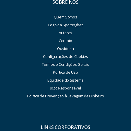
SOBRE NÓS
Quem Somos
Logo da Sportingbet
Autores
Contato
Ouvidoria
Configurações de Cookies
Termos e Condições Gerais
Política de Uso
Equidade do Sistema
Jogo Responsável
Política de Prevenção à Lavagem de Dinheiro
LINKS CORPORATIVOS