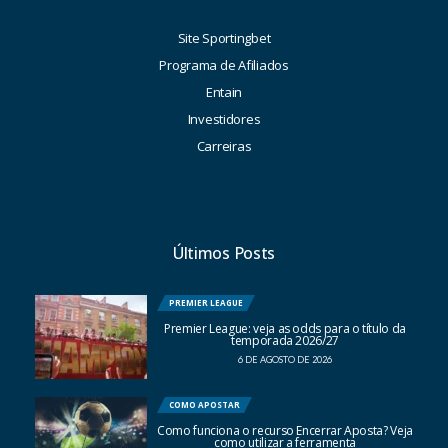
Site Sportingbet
Programa de Afiliados
Entain
Investidores
Carreiras
Últimos Posts
PREMIER LEAGUE
Premier League: veja as odds para o título da
temporada 2026/27
6 DE AGOSTO DE 2026
COMO APOSTAR
Como funciona o recurso Encerrar Aposta? Veja
como utilizar a ferramenta