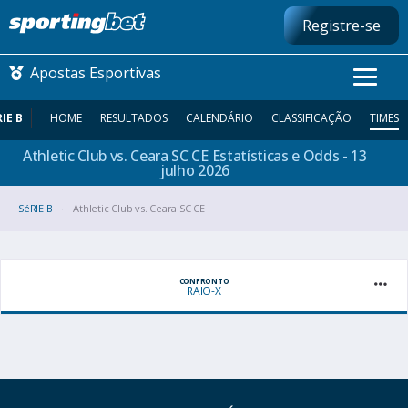
Registre-se
Apostas Esportivas
IE B
HOME
RESULTADOS
CALENDÁRIO
CLASSIFICAÇÃO
TIMES
Athletic Club vs. Ceara SC CE Estatísticas e Odds - 13
CONMEBOL LIBERTADORES
julho
2026
SéRIE B
Athletic Club vs. Ceara SC CE
FUTEBOL NACIONAL
FUTEBOL INTERNACIONAL
CONFRONTO
RAIO-X
COMO APOSTAR
MAIS ESPORTES