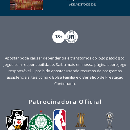
6 DE AGOSTO DE 2026
Apostar pode causar dependência e transtornos do jogo patológico.
Jogue com responsabilidade. Saiba mais em nossa página sobre
jogo
responsável
. É proibido apostar usando recursos de programas
assistenciais, tais como o Bolsa Família e o Benefício de Prestação
Continuada.
Patrocinadora Oficial