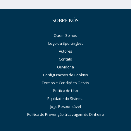
SOBRE NÓS
Quem Somos
Logo da Sportingbet
Autores
Contato
Ouvidoria
Configurações de Cookies
Termos e Condições Gerais
Política de Uso
Equidade do Sistema
Jogo Responsável
Política de Prevenção à Lavagem de Dinheiro