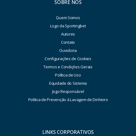
SOBRE NÓS
Quem Somos
Logo da Sportingbet
Autores
Contato
Ouvidoria
Configurações de Cookies
Termos e Condições Gerais
Política de Uso
Equidade do Sistema
Jogo Responsável
Política de Prevenção à Lavagem de Dinheiro
LINKS CORPORATIVOS