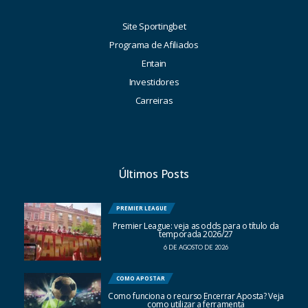
Site Sportingbet
Programa de Afiliados
Entain
Investidores
Carreiras
Últimos Posts
PREMIER LEAGUE
Premier League: veja as odds para o título da
temporada 2026/27
6 DE AGOSTO DE 2026
COMO APOSTAR
Como funciona o recurso Encerrar Aposta? Veja
como utilizar a ferramenta