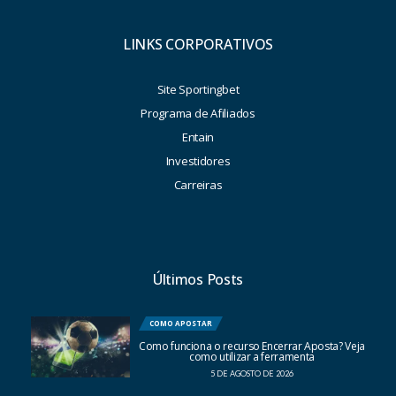
LINKS CORPORATIVOS
Site Sportingbet
Programa de Afiliados
Entain
Investidores
Carreiras
Últimos Posts
COMO APOSTAR
Como funciona o recurso Encerrar Aposta? Veja
como utilizar a ferramenta
5 DE AGOSTO DE 2026