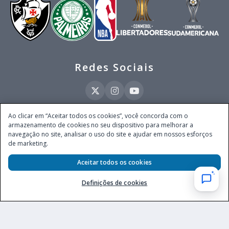
Redes Sociais
Ao clicar em “Aceitar todos os cookies”, você concorda com o
armazenamento de cookies no seu dispositivo para melhorar a
Este site é operado pela Ventmear Brasil LTDA (CNPJ 52.868.380/0001-84), com
navegação no site, analisar o uso do site e ajudar em nossos esforços
endereço na Avenida Brigadeiro Faria Lima, nº 4.055, 3º andar, Itaim Bibi, no
de marketing.
Município de São Paulo, Estado de São Paulo, CEP 04538-133, Brasil - empresa
autorizada a operar apostas de quota fixa em todo território nacional pela
Secretaria de Prêmios e Apostas do Ministério da Fazenda, conforme Portaria nº
Aceitar todos os cookies
247, de 07.02.2025, publicada no DOU em 11.2.2025.
Definições de cookies