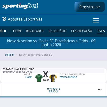
Registre-se
Apostas Esportivas
IE B
HOME
RESULTADOS
CALENDÁRIO
CLASSIFICAÇÃO
TIMES
Novorizontino vs. Goiás EC Estatísticas e Odds - 09
CONMEBOL LIBERTADORES
junho
2026
SéRIE B
Novorizontino vs. Goiás EC
FUTEBOL NACIONAL
FUTEBOL INTERNACIONAL
ESTADIO HAILE PINHEIRO
X
10 JUNHO 2026 ÀS 20:00
Goiás EC
Grêmio Novorizontino
Goiás
Novorizontino
COMO APOSTAR
20:00
MAIS ESPORTES
CONFRONTO
RAIO-X