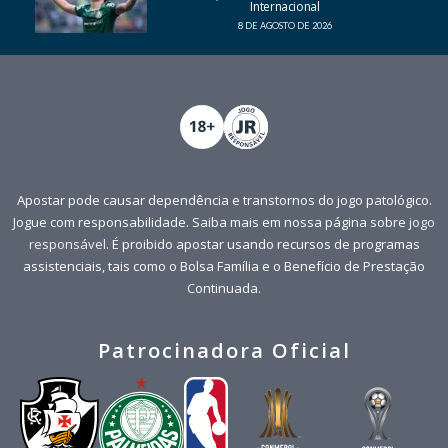
Internacional
8 DE AGOSTO DE 2026
Apostar pode causar dependência e transtornos do jogo patológico.
Jogue com responsabilidade. Saiba mais em nossa página sobre
jogo
responsável
. É proibido apostar usando recursos de programas
assistenciais, tais como o Bolsa Família e o Benefício de Prestação
Continuada.
Patrocinadora Oficial