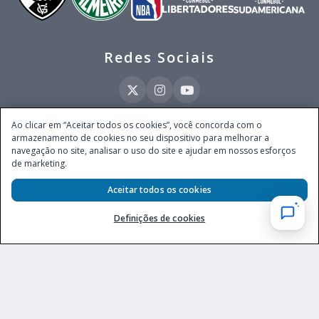
Redes Sociais
Ao clicar em “Aceitar todos os cookies”, você concorda com o
armazenamento de cookies no seu dispositivo para melhorar a
Este site é operado pela Ventmear Brasil LTDA (CNPJ 52.868.380/0001-84), com
navegação no site, analisar o uso do site e ajudar em nossos esforços
endereço na
Rua Henrique Monteiro, nº 22, 8º andar, Pinheiros
, no Município de
de marketing.
São Paulo, Estado de São Paulo, CEP 04538-133, Brasil - empresa autorizada a
operar apostas de quota fixa em todo território nacional pela Secretaria de
Prêmios e Apostas do Ministério da Fazenda, conforme Portaria nº 247, de
Aceitar todos os cookies
07.02.2025, publicada no DOU em 11.2.2025.
Definições de cookies