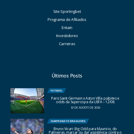
Site Sportingbet
Programa de Afiliados
Entain
Investidores
Carreiras
Últimos Posts
FUTEBOL
Paris Saint-Germain x Aston Villa: palpites e
odds da Supercopa da UEFA – 12/08
10 DE AGOSTO DE 2026
CAMPEONATO BRASILEIRO
Bruno Vicari: Big Odd para Mauricio, do
Palmeiras, marcar ou dar assistência contra o