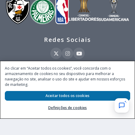
Redes Sociais
Ao clicar em “Aceitar todos os cookies”, você concorda com o
armazenamento de cookies no seu dispositivo para melhorar a
Este site é operado pela Ventmear Brasil LTDA (CNPJ 52.868.380/0001-84), com
navegação no site, analisar o uso do site e ajudar em nossos esforços
endereço na Avenida Brigadeiro Faria Lima, nº 4.055, 3º andar, Itaim Bibi, no
de marketing.
Município de São Paulo, Estado de São Paulo, CEP 04538-133, Brasil - empresa
autorizada a operar apostas de quota fixa em todo território nacional pela
Secretaria de Prêmios e Apostas do Ministério da Fazenda, conforme Portaria nº
Aceitar todos os cookies
247, de 07.02.2025, publicada no DOU em 11.2.2025.
Definições de cookies