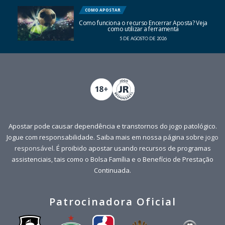
COMO APOSTAR
Como funciona o recurso Encerrar Aposta? Veja
como utilizar a ferramenta
5 DE AGOSTO DE 2026
Apostar pode causar dependência e transtornos do jogo patológico.
Jogue com responsabilidade. Saiba mais em nossa página sobre
jogo
responsável
. É proibido apostar usando recursos de programas
assistenciais, tais como o Bolsa Família e o Benefício de Prestação
Continuada.
Patrocinadora Oficial