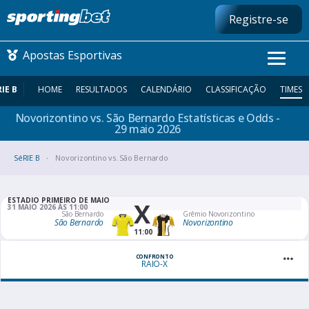
Registre-se
Apostas Esportivas
IE B
HOME
RESULTADOS
CALENDÁRIO
CLASSIFICAÇÃO
TIMES
Novorizontino vs. São Bernardo Estatísticas e Odds -
CONMEBOL LIBERTADORES
29 maio
2026
SéRIE B
Novorizontino vs. São Bernardo
FUTEBOL NACIONAL
FUTEBOL INTERNACIONAL
ESTADIO PRIMEIRO DE MAIO
X
31 MAIO 2026 ÀS 11:00
São Bernardo
Grêmio Novorizontino
São Bernardo
Novorizontino
COMO APOSTAR
11:00
MAIS ESPORTES
CONFRONTO
RAIO-X