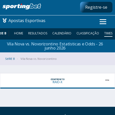
Registre-se
Apostas Esportivas
IE B
HOME
RESULTADOS
CALENDÁRIO
CLASSIFICAÇÃO
TIMES
Vila Nova vs. Novorizontino Estatísticas e Odds - 26
CONMEBOL LIBERTADORES
junho
2026
SéRIE B
Vila Nova vs. Novorizontino
FUTEBOL NACIONAL
FUTEBOL INTERNACIONAL
CONFRONTO
RAIO-X
COMO APOSTAR
MAIS ESPORTES