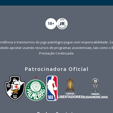
ndência e transtornos do jogo patológico.Jogue com responsabilidade. S
roibido apostar usando recursos de programas assistenciais, tais como o B
Prestação Continuada.
Patrocinadora Oficial