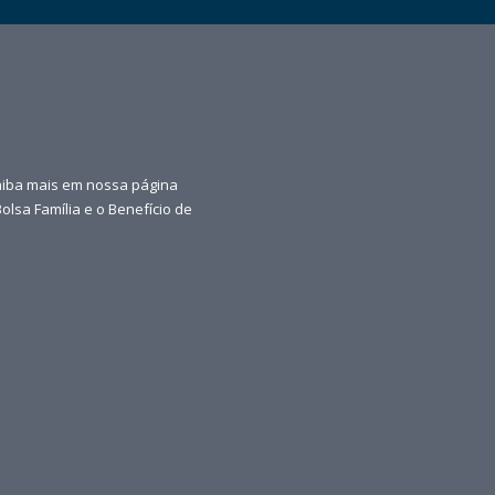
aiba mais em nossa página
olsa Família e o Benefício de