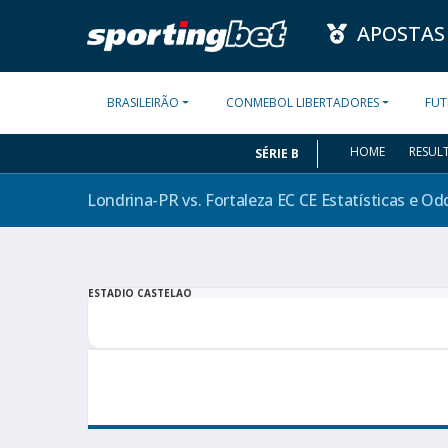
APOSTAS
BRASILEIRÃO
CONMEBOL LIBERTADORES
FUT
HOME
RESUL
SÉRIE B
Londrina-PR vs. Fortaleza EC CE Estatísticas e Od
ESTADIO CASTELAO