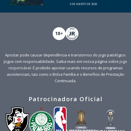
5 DE AGOSTO DE 2026
Apostar pode causar dependência e transtornos do jogo patológico.
Jogue com responsabilidade. Saiba mais em nossa página sobre
jogo
responsável
. É proibido apostar usando recursos de programas
assistenciais, tais como o Bolsa Família e o Benefício de Prestação
Continuada.
Patrocinadora Oficial