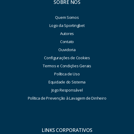
SOBRE NÓS
Quem Somos
Logo da Sportingbet
Autores
Contato
Ouvidoria
Configurações de Cookies
Termos e Condições Gerais
Política de Uso
Equidade do Sistema
Jogo Responsável
Política de Prevenção à Lavagem de Dinheiro
LINKS CORPORATIVOS