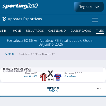
Registre-se
Apostas Esportivas
IE B
HOME
RESULTADOS
CALENDÁRIO
CLASSIFICAÇÃO
TIMES
Fortaleza EC CE vs. Nautico PE Estatísticas e Odds -
CONMEBOL LIBERTADORES
09 junho
2026
SéRIE B
Fortaleza EC CE vs. Nautico PE
FUTEBOL NACIONAL
FUTEBOL INTERNACIONAL
ESTADIO DOS AFLITOS
X
9 JUNHO 2026 ÀS 19:00
Nautico PE
Fortaleza EC CE
Nautico PE
Fortaleza
COMO APOSTAR
19:00
MAIS ESPORTES
CONFRONTO
RAIO-X