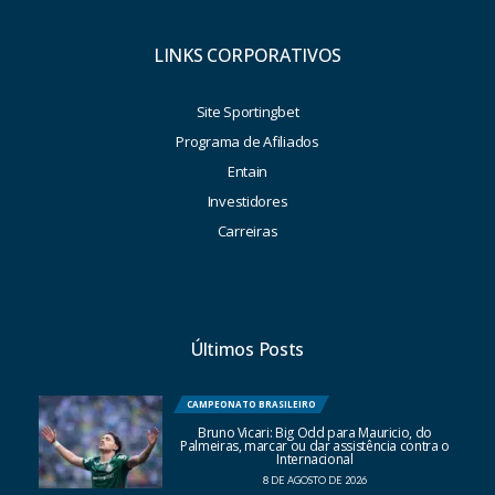
LINKS CORPORATIVOS
Site Sportingbet
Programa de Afiliados
Entain
Investidores
Carreiras
Últimos Posts
CAMPEONATO BRASILEIRO
Bruno Vicari: Big Odd para Mauricio, do
Palmeiras, marcar ou dar assistência contra o
Internacional
8 DE AGOSTO DE 2026