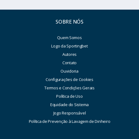
SOBRE NÓS
Quem Somos
Logo da Sportingbet
Autores
Contato
Ouvidoria
Configurações de Cookies
Termos e Condições Gerais
Política de Uso
Equidade do Sistema
Jogo Responsável
Política de Prevenção à Lavagem de Dinheiro