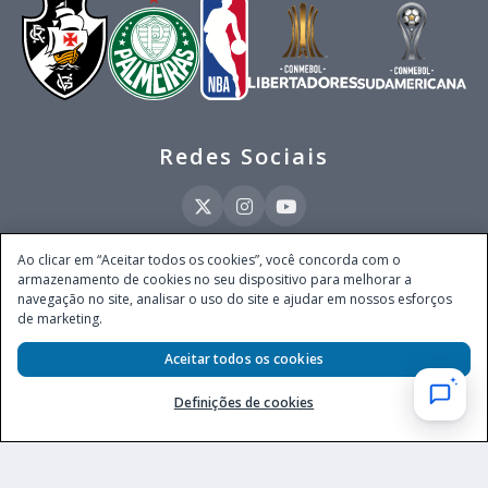
Redes Sociais
Ao clicar em “Aceitar todos os cookies”, você concorda com o
armazenamento de cookies no seu dispositivo para melhorar a
Este site é operado pela Ventmear Brasil LTDA (CNPJ 52.868.380/0001-84), com
navegação no site, analisar o uso do site e ajudar em nossos esforços
endereço na Avenida Brigadeiro Faria Lima, nº 4.055, 3º andar, Itaim Bibi, no
de marketing.
Município de São Paulo, Estado de São Paulo, CEP 04538-133, Brasil - empresa
autorizada a operar apostas de quota fixa em todo território nacional pela
Secretaria de Prêmios e Apostas do Ministério da Fazenda, conforme Portaria nº
Aceitar todos os cookies
247, de 07.02.2025, publicada no DOU em 11.2.2025.
Definições de cookies