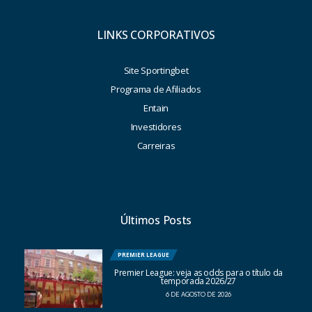
LINKS CORPORATIVOS
Site Sportingbet
Programa de Afiliados
Entain
Investidores
Carreiras
Últimos Posts
PREMIER LEAGUE
Premier League: veja as odds para o título da
temporada 2026/27
6 DE AGOSTO DE 2026