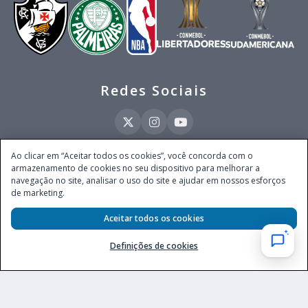
Redes Sociais
Ao clicar em “Aceitar todos os cookies”, você concorda com o
armazenamento de cookies no seu dispositivo para melhorar a
Este site é operado pela Ventmear Brasil LTDA (CNPJ 52.868.380/0001-84), com
navegação no site, analisar o uso do site e ajudar em nossos esforços
endereço na Avenida Brigadeiro Faria Lima, nº 4.055, 3º andar, Itaim Bibi, no
de marketing.
Município de São Paulo, Estado de São Paulo, CEP 04538-133, Brasil - empresa
autorizada a operar apostas de quota fixa em todo território nacional pela
Secretaria de Prêmios e Apostas do Ministério da Fazenda, conforme Portaria nº
Aceitar todos os cookies
247, de 07.02.2025, publicada no DOU em 11.2.2025.
Definições de cookies