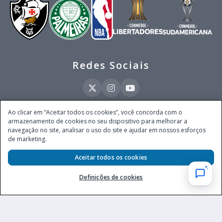
Redes Sociais
Ao clicar em “Aceitar todos os cookies”, você concorda com o
armazenamento de cookies no seu dispositivo para melhorar a
Este site é operado pela Ventmear Brasil LTDA (CNPJ 52.868.380/0001-84), com
navegação no site, analisar o uso do site e ajudar em nossos esforços
endereço na Avenida Brigadeiro Faria Lima, nº 4.055, 3º andar, Itaim Bibi, no
de marketing.
Município de São Paulo, Estado de São Paulo, CEP 04538-133, Brasil - empresa
autorizada a operar apostas de quota fixa em todo território nacional pela
Secretaria de Prêmios e Apostas do Ministério da Fazenda, conforme Portaria nº
Aceitar todos os cookies
247, de 07.02.2025, publicada no DOU em 11.2.2025.
Definições de cookies